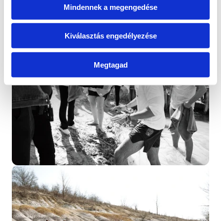
hamarosan jelentkezem. Köszönöm a bizalmat és 
Mindennek a megengedése
az eddigi támogatást!
Cikk megtekintése
Kiválasztás engedélyezése
Megtagad