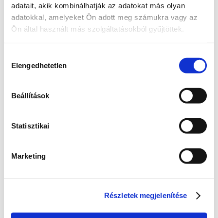
adatait, akik kombinálhatják az adatokat más olyan
adatokkal, amelyeket Ön adott meg számukra vagy az
Ön által használt más szolgáltatásokból gyűjtöttek.
Hozzájárulás
Elengedhetetlen
kiválasztása
Beállítások
Elindul a társadalmi 
egyeztetés
Statisztikai
Több mint 2000-en támogatták a kezdeményezést, 
hogy a Palatinus-tó jövőjéről valódi társadalmi 
egyeztetés induljon. Ez fontos visszajelzés arról, 
Marketing
hogy sokaknak szívügye a tó sorsa. 
Most az egyeztetés előkészítésén dolgozunk, hogy 
minden érintett – a helyiek, a horgászok, a 
Részletek megjelenítése
természetvédők, a sportolók és más közösségek – 
elmondhassa a véleményét. A részletekkel 