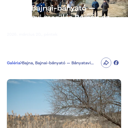
Bajna, Bajnai-bányató —
Bányatavi merülés Bajnán az
egészséges életmód jegyében
2026. március 20., péntek
Galéria
Bajna, Bajnai-bányató — Bányatavi
merülés Bajnán az egészséges életmód
jegyében