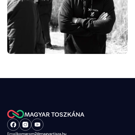
MAGYAR TOSZKÁNA
Email
komarom2@magyartisza.hu