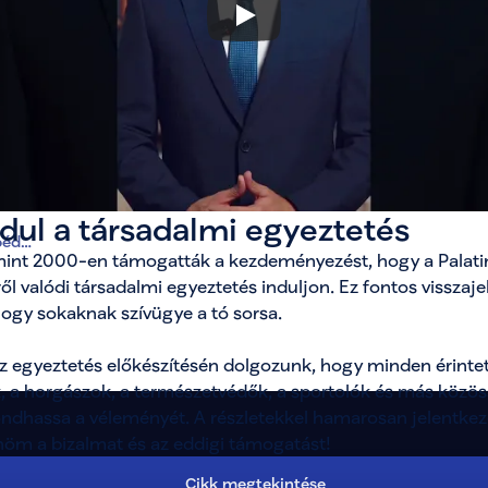
t 54-65. (Sültgalam
a Sültgalamb falat
ndul a társadalmi egyeztetés
béd
int 2000-en támogatták a kezdeményezést, hogy a Palatin
ől valódi társadalmi egyeztetés induljon. Ez fontos visszajel
 hogy sokaknak szívügye a tó sorsa. 
z egyeztetés előkészítésén dolgozunk, hogy minden érintett
k, a horgászok, a természetvédők, a sportolók és más közös
ndhassa a véleményét. A részletekkel hamarosan jelentkez
öm a bizalmat és az eddigi támogatást!
Cikk megtekintése