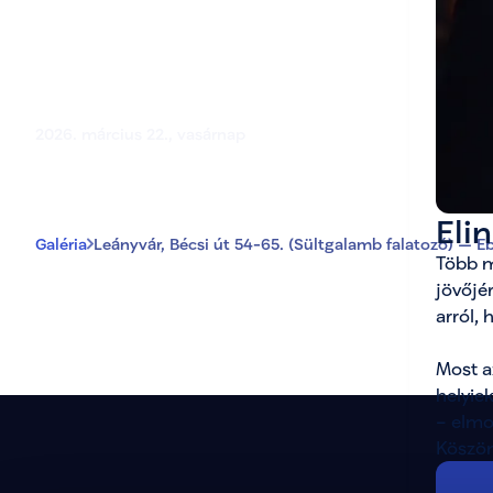
Leányvár, Bécsi ú
Ebéd leányváron 
2026. március 22., vasárnap
Eli
Galéria
Leányvár, Bécsi út 54-65. (Sültgalamb falatozó) — E
Több m
leányváron a Sültgalamb falatozóban
jövőjér
arról,
Most a
helyie
– elmo
Köszön