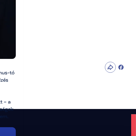
b falatozó) —
ozóban
us-tó 
zés 
 – a 
ségek 
em. 