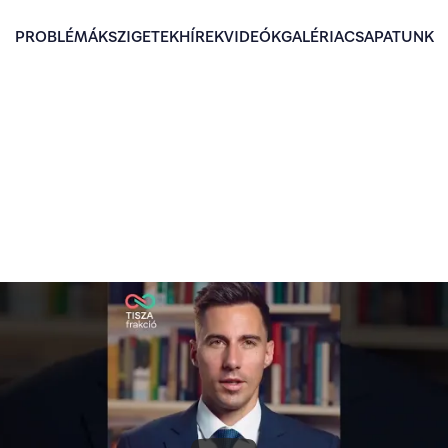
PROBLÉMÁK
SZIGETEK
HÍREK
VIDEÓK
GALÉRIA
CSAPATUNK