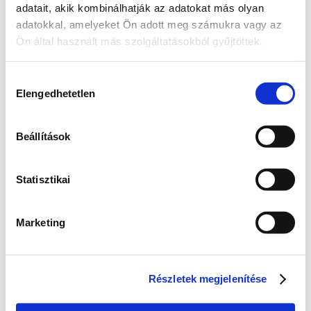
adatait, akik kombinálhatják az adatokat más olyan
adatokkal, amelyeket Ön adott meg számukra vagy az
Ön által használt más szolgáltatásokból gyűjtöttek.
Hozzájárulás
Elengedhetetlen
kiválasztása
Beállítások
Elindul a társadalmi 
egyeztetés
Statisztikai
Több mint 2000-en támogatták a kezdeményezést, 
hogy a Palatinus-tó jövőjéről valódi társadalmi 
egyeztetés induljon. Ez fontos visszajelzés arról, 
Marketing
hogy sokaknak szívügye a tó sorsa. 
Most az egyeztetés előkészítésén dolgozunk, hogy 
minden érintett – a helyiek, a horgászok, a 
Részletek megjelenítése
természetvédők, a sportolók és más közösségek – 
elmondhassa a véleményét. A részletekkel 