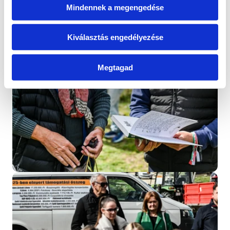
hamarosan jelentkezem. Köszönöm a bizalmat és 
Mindennek a megengedése
az eddigi támogatást!
Cikk megtekintése
Kiválasztás engedélyezése
Megtagad