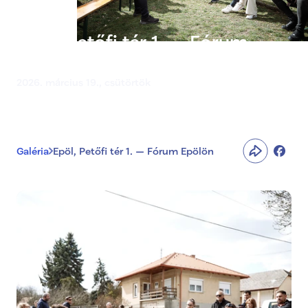
Epöl, Petőfi tér 1. — Fórum
Epölön
2026. március 19., csütörtök
Galéria
Epöl, Petőfi tér 1. — Fórum Epölön