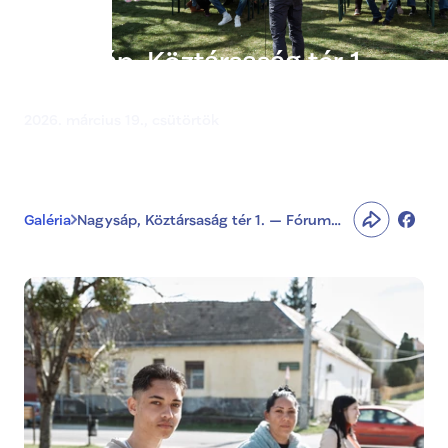
Nagysáp, Köztársaság tér 1. —
Fórum Nagysápon
2026. március 19., csütörtök
Galéria
Nagysáp, Köztársaság tér 1. — Fórum
Nagysápon