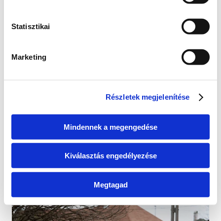
Elindul a társadalmi 
egyeztetés
Statisztikai
Több mint 2000-en támogatták a kezdeményezést, 
hogy a Palatinus-tó jövőjéről valódi társadalmi 
egyeztetés induljon. Ez fontos visszajelzés arról, 
Marketing
hogy sokaknak szívügye a tó sorsa. 
Most az egyeztetés előkészítésén dolgozunk, hogy 
minden érintett – a helyiek, a horgászok, a 
Részletek megjelenítése
természetvédők, a sportolók és más közösségek – 
elmondhassa a véleményét. A részletekkel 
hamarosan jelentkezem. Köszönöm a bizalmat és 
Mindennek a megengedése
az eddigi támogatást!
Cikk megtekintése
Kiválasztás engedélyezése
Megtagad