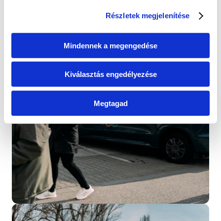
Most az egyeztetés előkészítésén dolgozunk, hogy 
minden érintett – a helyiek, a horgászok, a 
Részletek megjelenítése
természetvédők, a sportolók és más közösségek – 
elmondhassa a véleményét. A részletekkel 
hamarosan jelentkezem. Köszönöm a bizalmat és 
Mindennek a megengedése
az eddigi támogatást!
Cikk megtekintése
Kiválasztás engedélyezése
Megtagad