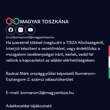
MAGYAR TOSZKÁNA
Email
komarom2@magyartisza.hu
Ha szeretnél többet megtudni a TISZA Közösségéről, 
interjút készíteni a vezetőinkkel, vagy érdeklődsz a 
mozgalom tevékenységei iránt, kérlek, vedd fel 
velünk a kapcsolatot az alábbi elérhetőségeken:
Radnai Márk országgyűlési képviselő Komárom–
Esztergom 2. számú választókerület
E-mail: komarom2@magyartisza.hu
Adatkezelési tájékoztató