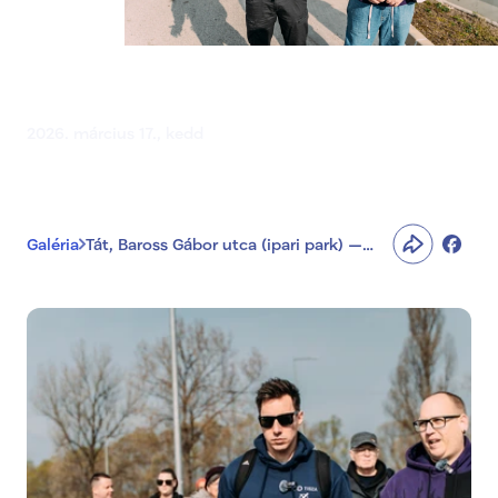
Tát, Baross Gábor utca (ipari
park) — Reggeli találkozó Táton
2026. március 17., kedd
Galéria
Tát, Baross Gábor utca (ipari park) —
Reggeli találkozó Táton