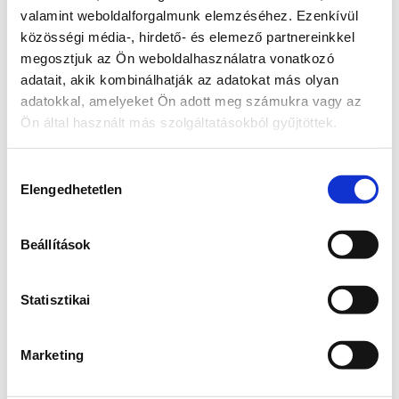
valamint weboldalforgalmunk elemzéséhez. Ezenkívül
közösségi média-, hirdető- és elemező partnereinkkel
megosztjuk az Ön weboldalhasználatra vonatkozó
adatait, akik kombinálhatják az adatokat más olyan
adatokkal, amelyeket Ön adott meg számukra vagy az
Ön által használt más szolgáltatásokból gyűjtöttek.
Hozzájárulás
Elengedhetetlen
kiválasztása
Beállítások
Elindul a társadalmi 
egyeztetés
Statisztikai
Több mint 2000-en támogatták a kezdeményezést, 
hogy a Palatinus-tó jövőjéről valódi társadalmi 
egyeztetés induljon. Ez fontos visszajelzés arról, 
Marketing
hogy sokaknak szívügye a tó sorsa. 