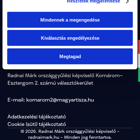
Részletek megjelenítése
természetvédők, a sportolók és más közösségek – 
MAGYAR TOSZKÁNA
elmondhassa a véleményét. A részletekkel 
hamarosan jelentkezem. Köszönöm a bizalmat és 
Mindennek a megengedése
az eddigi támogatást!
Email
komarom2@magyartisza.hu
Ha szeretnél többet megtudni a TISZA Közösségéről, 
Cikk megtekintése
Kiválasztás engedélyezése
interjút készíteni a vezetőinkkel, vagy érdeklődsz a 
mozgalom tevékenységei iránt, kérlek, vedd fel 
Megtagad
velünk a kapcsolatot az alábbi elérhetőségeken:
Radnai Márk országgyűlési képviselő Komárom–
Esztergom 2. számú választókerület
E-mail: komarom2@magyartisza.hu
Adatkezelési tájékoztató
Cookie (süti) tájékoztató
© 2026. Radnai Márk országgyűlési képviselő -
radnaimark.hu - Minden jog fenntartva.