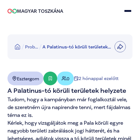
MAGYAR TOSZKÁNA
Prob…
A Palatinus-tó körüli területek
helyzete
2 hónappal ezelőtt
Esztergom
0
A Palatinus-tó körüli területek helyzete
Tudom, hogy a kampányban már foglalkoztál vele, 
de szeretném újra napirendre tenni, mert fájdalmas 
téma ez is.

Kérlek, hogy vizsgáljátok meg a Pala körüli egyre 
nagyobb területi zabrálások jogi hátterét, és ha 
lehetséges, adjátok vissza a tó körüli területek minél 