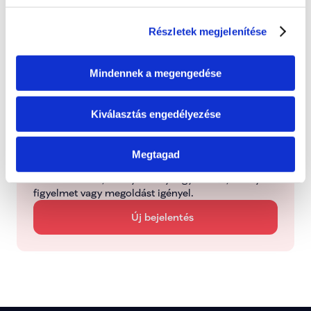
Részletek megjelenítése
Folyamatban
Dolgozunk a probléma megoldásán
Mindennek a megengedése
Kezelve
Típus: Mentorálva
Kiválasztás engedélyezése
Megtagad
Jelentsd be
Jelezd nekünk, ha olyan helyi ügyet látsz, amely 
figyelmet vagy megoldást igényel.
Új bejelentés