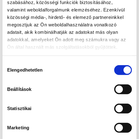
szabásához, közösségi funkciók biztosításához,
Kormánybiztos
valamint weboldalforgalmunk elemzéséhez. Ezenkívül
Teljes állapot lista megnyitása
közösségi média-, hirdető- és elemező partnereinkkel
megosztjuk az Ön weboldalhasználatra vonatkozó
A probléma megoldásához csatolt dokumentum(ok):
adatait, akik kombinálhatják az adatokat más olyan
adatokkal, amelyeket Ön adott meg számukra vagy az
Hozzászóláshoz bejelentkezés szükséges
Ön által használt más szolgáltatásokból gyűjtöttek.
Bejelentkezés után azonnal csatlakozhatsz a 
beszélgetéshez.
Hozzájárulás
Bejelentkezés
Elengedhetetlen
kiválasztása
0 hozzászólás
Időrendi sorrendbe rendezve
Beállítások
Státusz
Statisztikai
Itt láthatod, hogy a bejelentett probléma jelenleg 
melyik szakaszban tart.
Marketing
Bejelentve
2026. június 24., szerda