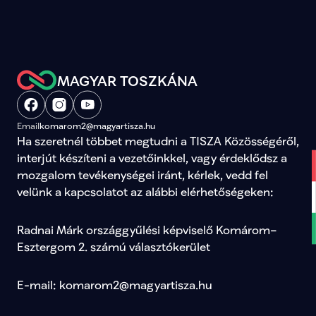
MAGYAR TOSZKÁNA
Email
komarom2@magyartisza.hu
Ha szeretnél többet megtudni a TISZA Közösségéről, 
interjút készíteni a vezetőinkkel, vagy érdeklődsz a 
mozgalom tevékenységei iránt, kérlek, vedd fel 
velünk a kapcsolatot az alábbi elérhetőségeken:
Radnai Márk országgyűlési képviselő Komárom–
Esztergom 2. számú választókerület
E-mail: komarom2@magyartisza.hu