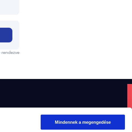
e rendezve
 Márk országgyűlési képviselő Komárom–Esztergom 
mú választókerület
Mindennek a megengedése