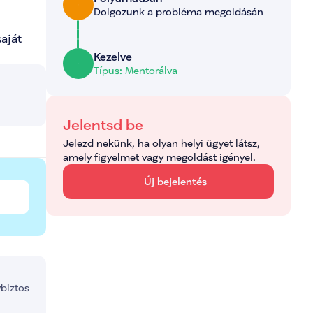
Dolgozunk a probléma megoldásán
aját 
Kezelve
Típus: Mentorálva
Jelentsd be
Jelezd nekünk, ha olyan helyi ügyet látsz, 
amely figyelmet vagy megoldást igényel.
Új bejelentés
ybiztos