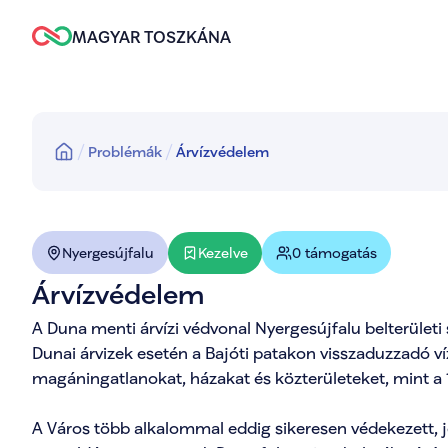
MAGYAR TOSZKÁNA
Problémák
Árvízvédelem
Kezelve
Nyergesújfalu
0 támogatás
Árvízvédelem
A Duna menti árvízi védvonal Nyergesújfalu belterületi
Dunai árvizek esetén a Bajóti patakon visszaduzzadó víz
magáningatlanokat, házakat és közterületeket, mint a 10
A Város több alkalommal eddig sikeresen védekezett, j