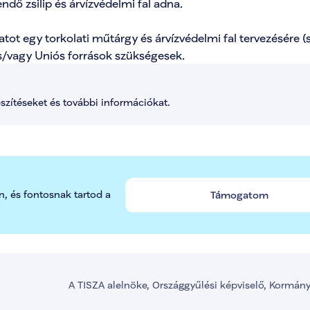
dő zsilip és árvízvédelmi fal adna.

ot egy torkolati műtárgy és árvízvédelmi fal tervezésére (s
s/vagy Uniós források szükségesek.
észítéseket és további információkat.
n, és fontosnak tartod a 
Támogatom
A TISZA alelnöke, Országgyűlési képviselő, Kormán