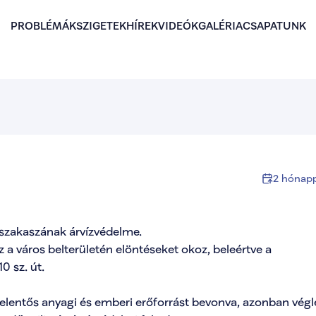
PROBLÉMÁK
SZIGETEK
HÍREK
VIDEÓK
GALÉRIA
CSAPATUNK
2 hónapp
 szakaszának árvízvédelme.

 a város belterületén elöntéseket okoz, beleértve a 
 sz. út. 

elentős anyagi és emberi erőforrást bevonva, azonban végl