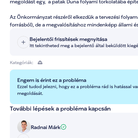
megoldást egy,  a patak Duna folyami torkolatába építen
Az Önkormányzat részéről elkezdük a tervezési folyamat
forrásból), de a megvalósításhoz mindenképp állami é
Bejelentői frissítések megnyitása
Itt tekintheted meg a bejelentő által beküldött kieg
Kategóriák:
Engem is érint ez a probléma
Ezzel tudod jelezni, hogy ez a probléma rád is hatással va
megoldását.
További lépések a probléma kapcsán
Radnai Márk