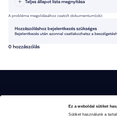
Teljes állapot lista megnyitása
A probléma megoldásához csatolt dokumentum(ok):
Hozzászóláshoz bejelentkezés szükséges
Bejelentkezés után azonnal csatlakozhatsz a beszélgetésh
0 hozzászólás
Ha szeretnél többet 
MAGYAR TOSZKÁNA
Ez a weboldal sütiket has
készíteni a vezetőin
tevékenységei iránt, 
Sütiket használunk a tart