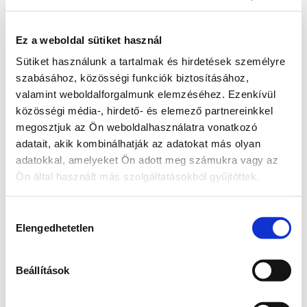
hatással van, és fontosnak tartod a megoldását.
Támogatom
Ez a weboldal sütiket használ
Sütiket használunk a tartalmak és hirdetések személyre
További lépések a probléma kapcsán
szabásához, közösségi funkciók biztosításához,
valamint weboldalforgalmunk elemzéséhez. Ezenkívül
közösségi média-, hirdető- és elemező partnereinkkel
Radnai Márk
megosztjuk az Ön weboldalhasználatra vonatkozó
A TISZA alelnöke, Országgyűlési képviselő, 
adatait, akik kombinálhatják az adatokat más olyan
Kormánybiztos
adatokkal, amelyeket Ön adott meg számukra vagy az
Teljes állapot lista megnyitása
Ön által használt más szolgáltatásokból gyűjtöttek.
A probléma megoldásához csatolt dokumentum(ok):
Hozzájárulás
Elengedhetetlen
kiválasztása
Hozzászóláshoz bejelentkezés szükséges
Bejelentkezés után azonnal csatlakozhatsz a 
beszélgetéshez.
Beállítások
Elindul a társadalmi 
Bejelentkezés
egyeztetés