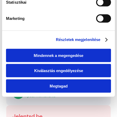
Statisztikai
Több mint 2000-en támogatták a kezdeményezést, 
hogy a Palatinus-tó jövőjéről valódi társadalmi 
0 hozzászólás
Időrendi sorrendbe rendezve
egyeztetés induljon. Ez fontos visszajelzés arról, 
Marketing
hogy sokaknak szívügye a tó sorsa. 
Státusz
Itt láthatod, hogy a bejelentett probléma jelenleg 
Most az egyeztetés előkészítésén dolgozunk, hogy 
melyik szakaszban tart.
minden érintett – a helyiek, a horgászok, a 
Részletek megjelenítése
természetvédők, a sportolók és más közösségek – 
Bejelentve
elmondhassa a véleményét. A részletekkel 
2026. június 24., szerda
hamarosan jelentkezem. Köszönöm a bizalmat és 
Mindennek a megengedése
az eddigi támogatást!
Folyamatban
Cikk megtekintése
Kiválasztás engedélyezése
Dolgozunk a probléma megoldásán
Megtagad
Kezelve
Típus: Mentorálva
Jelentsd be