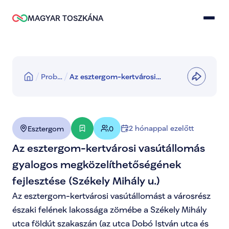
MAGYAR TOSZKÁNA
Prob…
Az esztergom-kertvárosi
vasútállomás gyalogos
megközelíthetőségének
fejlesztése (Székely Mihály u.)
2 hónappal ezelőtt
Esztergom
0
Az esztergom-kertvárosi vasútállomás 
gyalogos megközelíthetőségének 
fejlesztése (Székely Mihály u.)
Az esztergom-kertvárosi vasútállomást a városrész 
északi felének lakossága zömébe a Székely Mihály 
utca földút szakaszán (az utca Dobó István utca és 