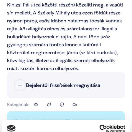
Kinizsi Pál utca közötti részén) közelíti meg, a vasúti 
sín mellett. A Székely Mihály utca ezen földút része 
nyáron poros, esős időben hatalmas tócsák vannak 
rajta, közvilágítás nincs és számtalanszor illegális 
hulladékot helyeznek el rajta. A napi több száz 
gyalogos számára fontos lenne a kultúrált 
közterület megteremtése: járda (szilárd burkolat), 
közvilágítás, illetve az illegális szemét elhelyezők 
miatt köztéri kamera elhelyezés.
Bejelentői frissítések megnyitása
Kategóriák:
Engem is érint ez a probléma
Ezzel tudod jelezni, hogy ez a probléma rád is 
Bezárás