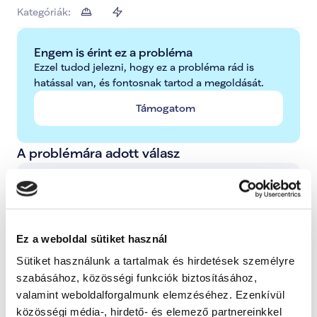
Kategóriák:
Engem is érint ez a probléma
Ezzel tudod jelezni, hogy ez a probléma rád is 
hatással van, és fontosnak tartod a megoldását.
Támogatom
A problémára adott válasz
Radnai Márk
A TISZA alelnöke, Országgyűlési képviselő, 
Kormánybiztos
Ez a weboldal sütiket használ
Teljes állapot lista megnyitása
Sütiket használunk a tartalmak és hirdetések személyre
szabásához, közösségi funkciók biztosításához,
A probléma megoldásához csatolt dokumentum(ok):
valamint weboldalforgalmunk elemzéséhez. Ezenkívül
közösségi média-, hirdető- és elemező partnereinkkel