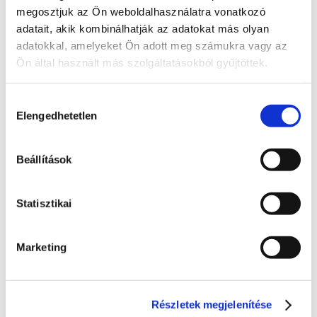
Hozzászóláshoz bejelentkezés szükséges
megosztjuk az Ön weboldalhasználatra vonatkozó
Bejelentkezés után azonnal csatlakozhatsz a 
adatait, akik kombinálhatják az adatokat más olyan
beszélgetéshez.
adatokkal, amelyeket Ön adott meg számukra vagy az
Ön által használt más szolgáltatásokból gyűjtöttek.
Bejelentkezés
Hozzájárulás
0 hozzászólás
Időrendi sorrendbe rendezve
Elengedhetetlen
kiválasztása
Státusz
Beállítások
Itt láthatod, hogy a bejelentett probléma jelenleg 
melyik szakaszban tart.
Statisztikai
Bejelentve
2026. június 24., szerda
Marketing
Folyamatban
Dolgozunk a probléma megoldásán
Részletek megjelenítése