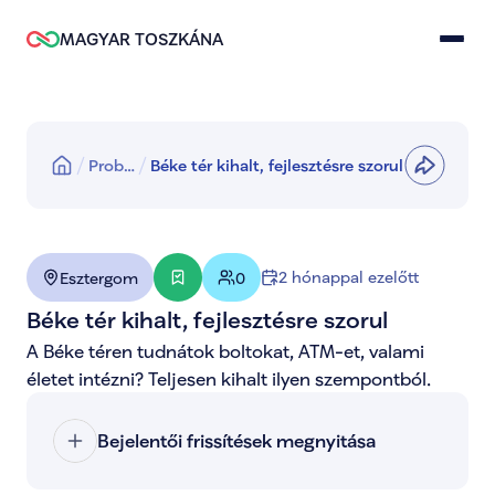
MAGYAR TOSZKÁNA
Prob…
Béke tér kihalt, fejlesztésre szorul
2 hónappal ezelőtt
Esztergom
0
Béke tér kihalt, fejlesztésre szorul
A Béke téren tudnátok boltokat, ATM-et, valami 
életet intézni? Teljesen kihalt ilyen szempontból.
Bejelentői frissítések megnyitása