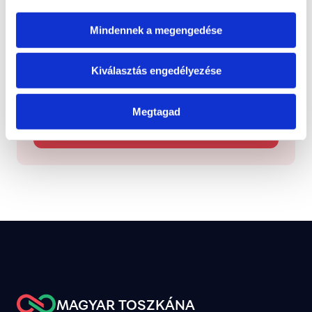
Kezelve
Típus: Megválaszolva
Mindennek a megengedése
Kiválasztás engedélyezése
Jelentsd be
Jelezd nekünk, ha olyan helyi ügyet látsz, amely 
figyelmet vagy megoldást igényel.
Megtagad
Új bejelentés
MAGYAR TOSZKÁNA