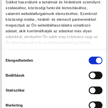
Radnai Márk
Sütiket használunk a tartalmak és hirdetések személyre
szabásához, közösségi funkciók biztosításához,
A TISZA alelnöke, Országgyűlési képviselő, 
valamint weboldalforgalmunk elemzéséhez. Ezenkívül
Kormánybiztos
közösségi média-, hirdető- és elemező partnereinkkel
Teljes állapot lista megnyitása
megosztjuk az Ön weboldalhasználatra vonatkozó
adatait, akik kombinálhatják az adatokat más olyan
A probléma megoldásához csatolt dokumentum(ok):
adatokkal, amelyeket Ön adott meg számukra vagy az
Ön által használt más szolgáltatásokból gyűjtöttek.
Hozzászóláshoz bejelentkezés szükséges
Bejelentkezés után azonnal csatlakozhatsz a 
beszélgetéshez.
Hozzájárulás
Elengedhetetlen
kiválasztása
Bejelentkezés
Beállítások
0 hozzászólás
Időrendi sorrendbe rendezve
Státusz
Statisztikai
Itt láthatod, hogy a bejelentett probléma jelenleg 
melyik szakaszban tart.
Marketing