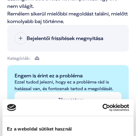
nem világít. 

Remélem sikerül mielőbbi megoldást találni, mielőtt 
komolyabb baj történne.
Bejelentői frissítések megnyitása
Kategóriák:
Engem is érint ez a probléma
Ezzel tudod jelezni, hogy ez a probléma rád is 
hatással van, és fontosnak tartod a megoldását.
Támogatom
További lépések a probléma kapcsán
Ez a weboldal sütiket használ