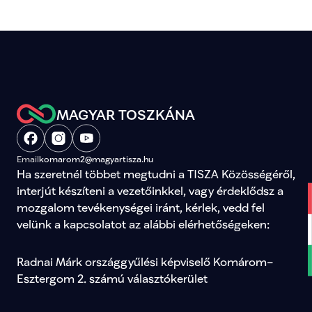
MAGYAR TOSZKÁNA
Email
komarom2@magyartisza.hu
Ha szeretnél többet megtudni a TISZA Közösségéről, 
interjút készíteni a vezetőinkkel, vagy érdeklődsz a 
mozgalom tevékenységei iránt, kérlek, vedd fel 
velünk a kapcsolatot az alábbi elérhetőségeken:
Radnai Márk országgyűlési képviselő Komárom–
Esztergom 2. számú választókerület