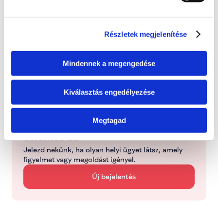
Bejelentve
2026. június 24., szerda
Részletek megjelenítése
Folyamatban
Dolgozunk a probléma megoldásán
Mindennek a megengedése
Kezelve
Kiválasztás engedélyezése
Típus: Mentorálva
Megtagad
Jelentsd be
Jelezd nekünk, ha olyan helyi ügyet látsz, amely 
figyelmet vagy megoldást igényel.
Új bejelentés