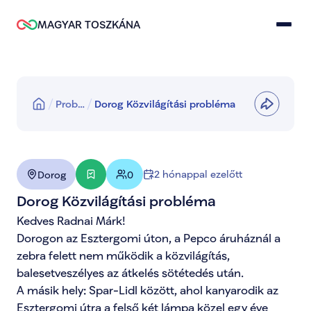
MAGYAR TOSZKÁNA
Prob…
Dorog Közvilágítási probléma
2 hónappal ezelőtt
Dorog
0
Dorog Közvilágítási probléma
Kedves Radnai Márk! 

Dorogon az Esztergomi úton, a Pepco áruháznál a 
zebra felett nem működik a közvilágítás, 
balesetveszélyes az átkelés sötétedés után. 

A másik hely: Spar-Lidl között, ahol kanyarodik az 
Esztergomi útra a felső két lámpa közel egy éve 