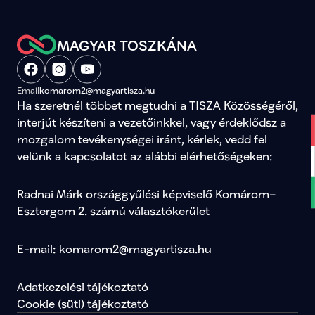
MAGYAR TOSZKÁNA
Email
komarom2@magyartisza.hu
Ha szeretnél többet megtudni a TISZA Közösségéről, 
interjút készíteni a vezetőinkkel, vagy érdeklődsz a 
mozgalom tevékenységei iránt, kérlek, vedd fel 
velünk a kapcsolatot az alábbi elérhetőségeken:
Radnai Márk országgyűlési képviselő Komárom–
Esztergom 2. számú választókerület
E-mail: komarom2@magyartisza.hu
Adatkezelési tájékoztató
Cookie (süti) tájékoztató