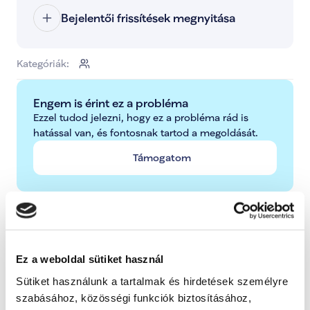
Bejelentői frissítések megnyitása
Kategóriák:
Engem is érint ez a probléma
Ezzel tudod jelezni, hogy ez a probléma rád is 
hatással van, és fontosnak tartod a megoldását.
Támogatom
További lépések a probléma kapcsán
Radnai Márk
Ez a weboldal sütiket használ
A TISZA alelnöke, Országgyűlési képviselő, 
Kormánybiztos
Sütiket használunk a tartalmak és hirdetések személyre
szabásához, közösségi funkciók biztosításához,
Teljes állapot lista megnyitása