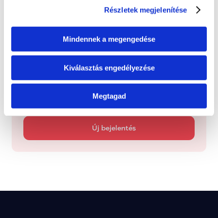
Folyamatban
Dolgozunk a probléma megoldásán
Részletek megjelenítése
Mindennek a megengedése
Kezelve
Típus: Mentorálva
Kiválasztás engedélyezése
Jelentsd be
Megtagad
Jelezd nekünk, ha olyan helyi ügyet látsz, amely 
figyelmet vagy megoldást igényel.
Új bejelentés