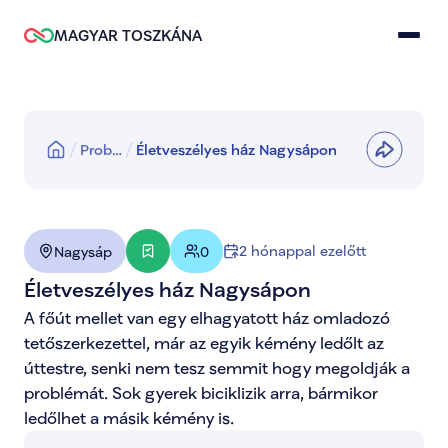
MAGYAR TOSZKÁNA
Prob…
Életveszélyes ház Nagysápon
2 hónappal ezelőtt
Nagysáp
0
Életveszélyes ház Nagysápon
A főút mellet van egy elhagyatott ház omladozó 
tetőszerkezettel, már az egyik kémény ledőlt az 
úttestre, senki nem tesz semmit hogy megoldják a 
problémát. Sok gyerek biciklizik arra, bármikor 
ledőlhet a másik kémény is.