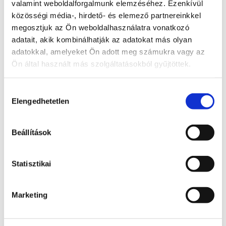
valamint weboldalforgalmunk elemzéséhez. Ezenkívül
közösségi média-, hirdető- és elemező partnereinkkel
A probléma megoldásához csatolt dokumentum(ok):
megosztjuk az Ön weboldalhasználatra vonatkozó
adatait, akik kombinálhatják az adatokat más olyan
Hozzászóláshoz bejelentkezés szükséges
adatokkal, amelyeket Ön adott meg számukra vagy az
Bejelentkezés után azonnal csatlakozhatsz a 
Ön által használt más szolgáltatásokból gyűjtöttek.
beszélgetéshez.
Bejelentkezés
Hozzájárulás
Elengedhetetlen
kiválasztása
0 hozzászólás
Időrendi sorrendbe rendezve
Beállítások
Státusz
Itt láthatod, hogy a bejelentett probléma jelenleg 
melyik szakaszban tart.
Statisztikai
Bejelentve
2026. június 24., szerda
Marketing