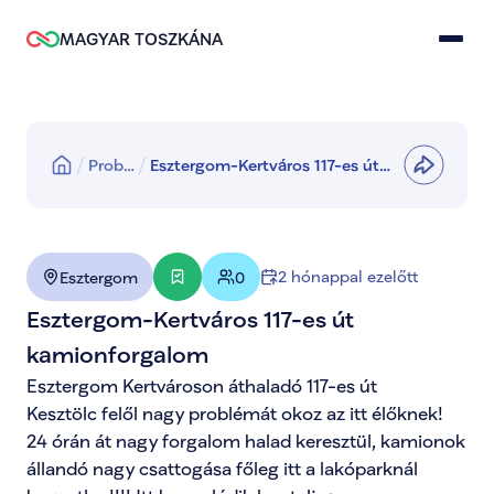
MAGYAR TOSZKÁNA
Prob…
Esztergom-Kertváros 117-es út
kamionforgalom
2 hónappal ezelőtt
Esztergom
0
Esztergom-Kertváros 117-es út 
kamionforgalom
Esztergom Kertvároson áthaladó 117-es út 

Kesztölc felől nagy problémát okoz az itt élőknek! 
24 órán át nagy forgalom halad keresztül, kamionok 
állandó nagy csattogása főleg itt a lakóparknál 