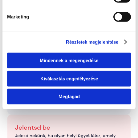
0 hozzászólás
Időrendi sorrendbe rendezve
Marketing
Státusz
Itt láthatod, hogy a bejelentett probléma jelenleg 
melyik szakaszban tart.
Részletek megjelenítése
Bejelentve
2026. június 24., szerda
Mindennek a megengedése
Folyamatban
Dolgozunk a probléma megoldásán
Kiválasztás engedélyezése
Megtagad
Kezelve
Típus: Mentorálva
Jelentsd be
Jelezd nekünk, ha olyan helyi ügyet látsz, amely 