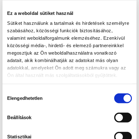
Támogatom
Ez a weboldal sütiket használ
További lépések a probléma kapcsán
Sütiket használunk a tartalmak és hirdetések személyre
szabásához, közösségi funkciók biztosításához,
valamint weboldalforgalmunk elemzéséhez. Ezenkívül
Radnai Márk
közösségi média-, hirdető- és elemező partnereinkkel
A TISZA alelnöke, Országgyűlési képviselő, 
megosztjuk az Ön weboldalhasználatra vonatkozó
Kormánybiztos
adatait, akik kombinálhatják az adatokat más olyan
adatokkal, amelyeket Ön adott meg számukra vagy az
Teljes állapot lista megnyitása
Ön által használt más szolgáltatásokból gyűjtöttek.
A probléma megoldásához csatolt dokumentum(ok):
Hozzájárulás
Elengedhetetlen
Hozzászóláshoz bejelentkezés szükséges
kiválasztása
Bejelentkezés után azonnal csatlakozhatsz a 
beszélgetéshez.
Beállítások
Bejelentkezés
Statisztikai