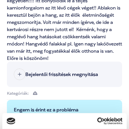
kegyetlen!!!! Itt bonyolódik le a teljes 
kamionforgalom az itt lévő cégek véget!! Ablakon is 
keresztül bejön a hang, az itt élők  életminőségét 
megszomorítja. Volt már minden ígérve, de ide a 
kertvárosi részre nem jutott el!  Kérnénk, hogy a 
meglévő hang hatásokat csökkentsék valami 
módon! Hangvédő falakkal pl. Igen nagy lakóövezett 
van már itt, meg fogyatékkal élők otthona is van.

Előre is köszönöm!
Bejelentői frissítések megnyitása
Kategóriák:
Engem is érint ez a probléma
Ezzel tudod jelezni, hogy ez a probléma rád is 
hatással van, és fontosnak tartod a megoldását.