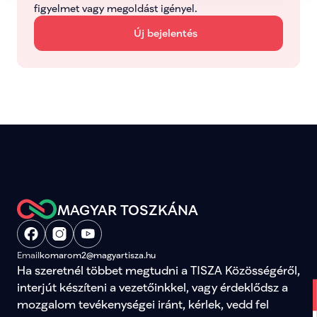
figyelmet vagy megoldást igényel.
Új bejelentés
MAGYAR TOSZKÁNA
Email
komarom2@magyartisza.hu
Ha szeretnél többet megtudni a TISZA Közösségéről, 
interjút készíteni a vezetőinkkel, vagy érdeklődsz a 
mozgalom tevékenységei iránt, kérlek, vedd fel 