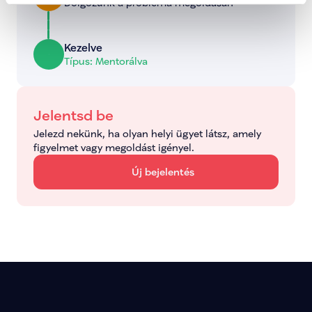
Dolgozunk a probléma megoldásán
Kezelve
Típus: Mentorálva
Jelentsd be
Jelezd nekünk, ha olyan helyi ügyet látsz, amely 
figyelmet vagy megoldást igényel.
Új bejelentés