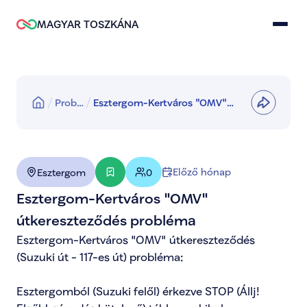
MAGYAR TOSZKÁNA
Prob…
Esztergom-Kertváros "OMV"
útkereszteződés probléma
Előző hónap
Esztergom
0
Esztergom-Kertváros "OMV" 
útkereszteződés probléma
Esztergom-Kertváros "OMV" útkereszteződés 
(Suzuki út - 117-es út) probléma:

Esztergomból (Suzuki felől) érkezve STOP (Állj! 