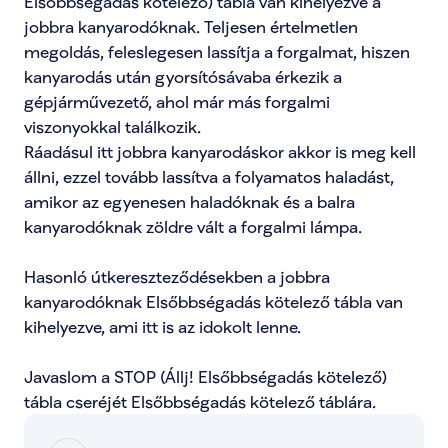
Elsőbbségadás kötelező) tábla van kihelyezve a 
jobbra kanyarodóknak. Teljesen értelmetlen 
megoldás, feleslegesen lassítja a forgalmat, hiszen 
kanyarodás után gyorsítósávaba érkezik a 
gépjárművezető, ahol már más forgalmi 
viszonyokkal találkozik.

Ráadásul itt jobbra kanyarodáskor akkor is meg kell 
állni, ezzel tovább lassítva a folyamatos haladást, 
amikor az egyenesen haladóknak és a balra 
kanyarodóknak zöldre vált a forgalmi lámpa.

Hasonló útkereszteződésekben a jobbra 
kanyarodóknak Elsőbbségadás kötelező tábla van 
kihelyezve, ami itt is az idokolt lenne.

Javaslom a STOP (Állj! Elsőbbségadás kötelező) 