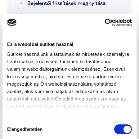
Bejelentői frissítések megnyitása
Kategóriák:
Engem is érint ez a probléma
Ez a weboldal sütiket használ
Ezzel tudod jelezni, hogy ez a probléma rád is 
Sütiket használunk a tartalmak és hirdetések személyre
hatással van, és fontosnak tartod a megoldását.
szabásához, közösségi funkciók biztosításához,
Támogatom
valamint weboldalforgalmunk elemzéséhez. Ezenkívül
közösségi média-, hirdető- és elemező partnereinkkel
megosztjuk az Ön weboldalhasználatra vonatkozó
További lépések a probléma kapcsán
adatait, akik kombinálhatják az adatokat más olyan
adatokkal, amelyeket Ön adott meg számukra vagy az
Radnai Márk
Ön által használt más szolgáltatásokból gyűjtöttek.
A TISZA alelnöke, Országgyűlési képviselő, 
Kormánybiztos
Hozzájárulás
Elengedhetetlen
Teljes állapot lista megnyitása
kiválasztása