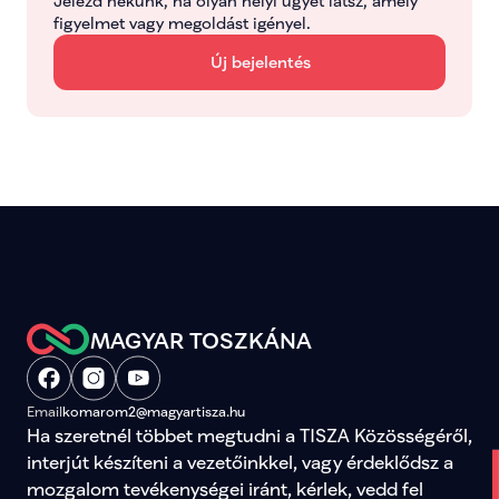
Jelezd nekünk, ha olyan helyi ügyet látsz, amely 
figyelmet vagy megoldást igényel.
Új bejelentés
MAGYAR TOSZKÁNA
Email
komarom2@magyartisza.hu
Ha szeretnél többet megtudni a TISZA Közösségéről, 
interjút készíteni a vezetőinkkel, vagy érdeklődsz a 
mozgalom tevékenységei iránt, kérlek, vedd fel 