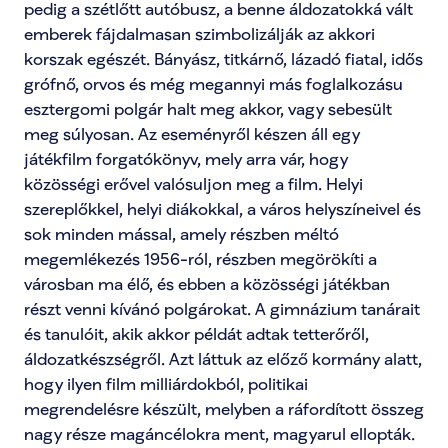
pedig a szétlőtt autóbusz, a benne áldozatokká vált 
emberek fájdalmasan szimbolizálják az akkori 
korszak egészét. Bányász, titkárnő, lázadó fiatal, idős 
grófnő, orvos és még megannyi más foglalkozásu 
esztergomi polgár halt meg akkor, vagy sebesült 
meg súlyosan. Az eseményről készen áll egy 
játékfilm forgatókönyv, mely arra vár, hogy 
közösségi erővel valósuljon meg a film. Helyi 
szereplőkkel, helyi diákokkal, a város helyszíneivel és 
sok minden mással, amely részben méltó 
megemlékezés 1956-ról, részben megörökíti a 
városban ma élő, és ebben a közösségi játékban 
részt venni kívánó polgárokat. A gimnázium tanárait 
és tanulóit, akik akkor példát adtak tetterőről, 
áldozatkészségről. Azt láttuk az előző kormány alatt, 
hogy ilyen film milliárdokból, politikai 
megrendelésre készült, melyben a ráfordított összeg 
nagy része magáncélokra ment, magyarul ellopták. 