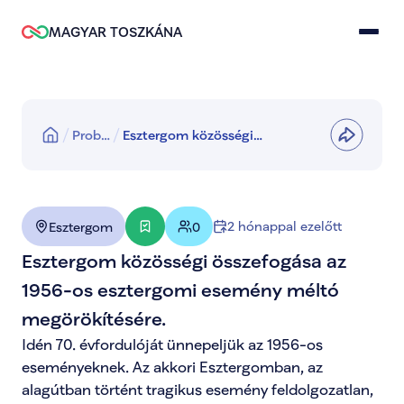
MAGYAR TOSZKÁNA
Prob…
Esztergom közösségi
összefogása az 1956-os
esztergomi esemény méltó
megörökítésére.
2 hónappal ezelőtt
Esztergom
0
Esztergom közösségi összefogása az 
1956-os esztergomi esemény méltó 
megörökítésére.
Idén 70. évfordulóját ünnepeljük az 1956-os 
eseményeknek. Az akkori Esztergomban, az 
alagútban történt tragikus esemény feldolgozatlan, 