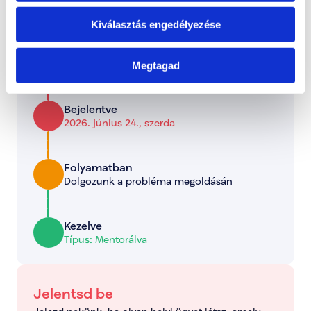
0 hozzászólás
Időrendi sorrendbe rendezve
Kiválasztás engedélyezése
Státusz
Megtagad
Itt láthatod, hogy a bejelentett probléma jelenleg 
melyik szakaszban tart.
Bejelentve
2026. június 24., szerda
Folyamatban
Dolgozunk a probléma megoldásán
Kezelve
Típus: Mentorálva
Jelentsd be