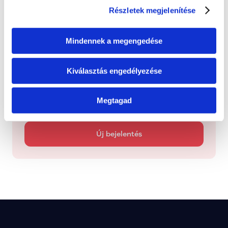
Folyamatban
Dolgozunk a probléma megoldásán
Részletek megjelenítése
Mindennek a megengedése
Kezelve
Típus: Mentorálva
Kiválasztás engedélyezése
Jelentsd be
Megtagad
Jelezd nekünk, ha olyan helyi ügyet látsz, amely 
figyelmet vagy megoldást igényel.
Új bejelentés