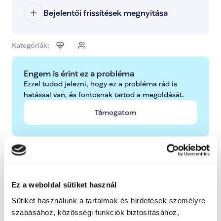
Bejelentői frissítések megnyitása
Kategóriák:
Engem is érint ez a probléma
Ezzel tudod jelezni, hogy ez a probléma rád is 
hatással van, és fontosnak tartod a megoldását.
Támogatom
További lépések a probléma kapcsán
Radnai Márk
Ez a weboldal sütiket használ
A TISZA alelnöke, Országgyűlési képviselő, 
Kormánybiztos
Sütiket használunk a tartalmak és hirdetések személyre
szabásához, közösségi funkciók biztosításához,
Teljes állapot lista megnyitása