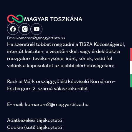
MAGYAR TOSZKÁNA
Email
komarom2@magyartisza.hu
Ha szeretnél többet megtudni a TISZA Közösségéről, 
interjút készíteni a vezetőinkkel, vagy érdeklődsz a 
mozgalom tevékenységei iránt, kérlek, vedd fel 
velünk a kapcsolatot az alábbi elérhetőségeken:
Radnai Márk országgyűlési képviselő Komárom–
Esztergom 2. számú választókerület
E-mail: komarom2@magyartisza.hu
Adatkezelési tájékoztató
Cookie (süti) tájékoztató