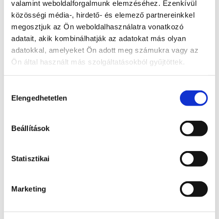
valamint weboldalforgalmunk elemzéséhez. Ezenkívül
közösségi média-, hirdető- és elemező partnereinkkel
A probléma megoldásához csatolt dokumentum(ok):
megosztjuk az Ön weboldalhasználatra vonatkozó
adatait, akik kombinálhatják az adatokat más olyan
Hozzászóláshoz bejelentkezés szükséges
adatokkal, amelyeket Ön adott meg számukra vagy az
Bejelentkezés után azonnal csatlakozhatsz a 
Ön által használt más szolgáltatásokból gyűjtöttek.
beszélgetéshez.
Bejelentkezés
Hozzájárulás
Elengedhetetlen
kiválasztása
0 hozzászólás
Időrendi sorrendbe rendezve
Beállítások
Státusz
Itt láthatod, hogy a bejelentett probléma jelenleg 
melyik szakaszban tart.
Statisztikai
Bejelentve
2026. június 24., szerda
Marketing