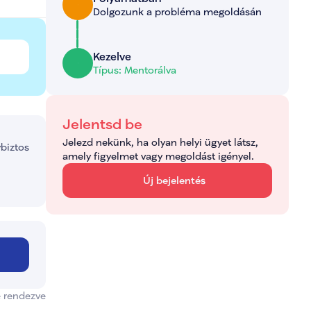
Dolgozunk a probléma megoldásán
Kezelve
Típus: Mentorálva
Jelentsd be
Jelezd nekünk, ha olyan helyi ügyet látsz, 
ybiztos
amely figyelmet vagy megoldást igényel.
Új bejelentés
e rendezve