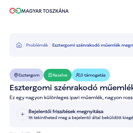
MAGYAR TOSZKÁNA
Problémák
Esztergomi szénrakodó műemlék meg
Kezelve
Esztergom
0 támogatás
Esztergomi szénrakodó műeml
Ez egy nagyon különleges ipari műemlék, nagyon rossz
Bejelentői frissítések megnyitása
Itt tekintheted meg a bejelentő által beküldött kieg