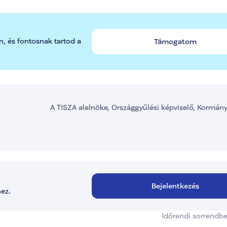
n, és fontosnak tartod a 
Támogatom
A TISZA alelnöke, Országgyűlési képviselő, Kormán
Bejelentkezés
ez.
Időrendi sorrendb