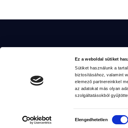
Ha szeretnél többet 
MAGYAR TOSZKÁNA
Ez a weboldal sütiket has
készíteni a vezetőin
tevékenységei iránt, 
Sütiket használunk a tart
Email
komarom2@magyartisza.hu
alábbi elérhetőségek
biztosításához, valamint 
elemező partnereinkkel me
az adatokat más olyan ad
szolgáltatásokból gyűjtötte
E-mail: komarom2@
Hozzájárulás
© 2026. Ra
Elengedhetetlen
kiválasztása