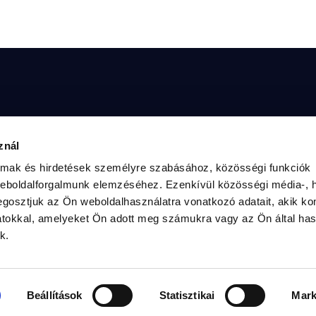
megtudni a TISZA Közösségéről, interjút 
Radnai
znál
kkel, vagy érdeklődsz a mozgalom 
2. szá
kérlek, vedd fel velünk a kapcsolatot az 
almak és hirdetések személyre szabásához, közösségi funkciók
en:
weboldalforgalmunk elemzéséhez. Ezenkívül közösségi média-, h
gosztjuk az Ön weboldalhasználatra vonatkozó adatait, akik ko
atokkal, amelyeket Ön adott meg számukra vagy az Ön által ha
k.
magyartisza.hu
Adatke
Cookie
dnai Márk országgyűlési képviselő - radnaimark.hu - Minden jog f
Beállítások
Statisztikai
Mark