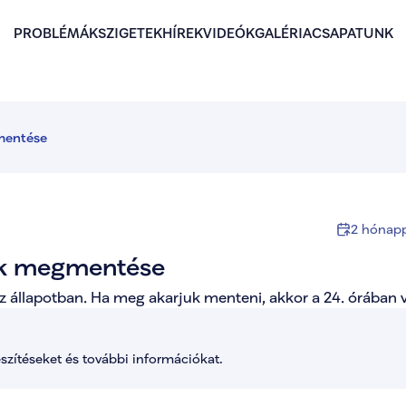
PROBLÉMÁK
SZIGETEK
HÍREK
VIDEÓK
GALÉRIA
CSAPATUNK
mentése
2 hónapp
ék megmentése
 állapotban. Ha meg akarjuk menteni, akkor a 24. órában 
észítéseket és további információkat.