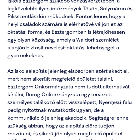
iskola Esztergom szűkebb vonzáskörzetében, a 
legközelebbi ilyen intézmények Tökön, Solymáron és 
Pilisszentlászlón működnek. Fontos lenne, hogy a 
helyi családok számára is elérhetővé váljon ez az 
oktatási forma, és Esztergomban is létrejöhessen 
egy olyan közösség, amely a Waldorf szemlélet 
alapján biztosít nevelési-oktatási lehetőséget a 
gyermekeknek.

Az iskolaalapítás jelenleg elsősorban azért akadt el, 
mert nem sikerült megfelelő épületet találni. 
Esztergom Önkormányzata nem tudott alternatívát 
kínálni, Dorog Önkormányzata egy tervezett 
személyes találkozó előtt visszalépett, Nyergesújfalu 
pedig nyitottnak mutatkozik ugyan, de a 
kommunikáció jelenleg akadozik. Segítségre lenne 
szükség abban, hogy az alapítás előre tudjon 
mozdulni, és sikerüljön olyan megfelelő épületet 