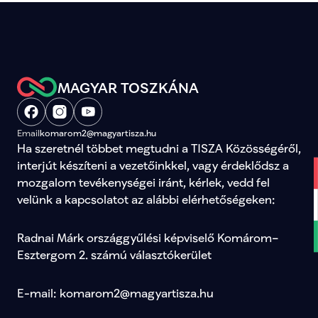
MAGYAR TOSZKÁNA
Email
komarom2@magyartisza.hu
Ha szeretnél többet megtudni a TISZA Közösségéről, 
interjút készíteni a vezetőinkkel, vagy érdeklődsz a 
mozgalom tevékenységei iránt, kérlek, vedd fel 
velünk a kapcsolatot az alábbi elérhetőségeken:
Radnai Márk országgyűlési képviselő Komárom–
Esztergom 2. számú választókerület
E-mail: komarom2@magyartisza.hu