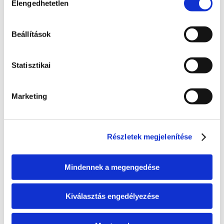
Elengedhetetlen
kiválasztása
Kormánybiztos
Teljes állapot lista megnyitása
Beállítások
A probléma megoldásához csatolt dokumentum(ok):
Statisztikai
Hozzászóláshoz bejelentkezés szükséges
Bejelentkezés után azonnal csatlakozhatsz a 
beszélgetéshez.
Marketing
Bejelentkezés
Részletek megjelenítése
0 hozzászólás
Időrendi sorrendbe rendezve
Státusz
Mindennek a megengedése
Itt láthatod, hogy a bejelentett probléma jelenleg 
melyik szakaszban tart.
Kiválasztás engedélyezése
Bejelentve
2026. június 24., szerda