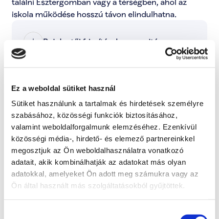
találni Esztergomban vagy a térségben, ahol az 
Bejelentői frissítések megnyitása
Kategóriák:
Ez a weboldal sütiket használ
Engem is érint ez a probléma
Sütiket használunk a tartalmak és hirdetések személyre
Ezzel tudod jelezni, hogy ez a probléma rád is 
szabásához, közösségi funkciók biztosításához,
hatással van, és fontosnak tartod a megoldását.
valamint weboldalforgalmunk elemzéséhez. Ezenkívül
közösségi média-, hirdető- és elemező partnereinkkel
Támogatom
megosztjuk az Ön weboldalhasználatra vonatkozó
adatait, akik kombinálhatják az adatokat más olyan
További lépések a probléma kapcsán
adatokkal, amelyeket Ön adott meg számukra vagy az
Ön által használt más szolgáltatásokból gyűjtöttek.
Radnai Márk
Hozzájárulás
A TISZA alelnöke, Országgyűlési képviselő, 