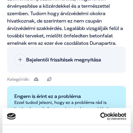
érvényesítése a közérdekkel és a természettel 
szemben. Tudom hogy árvízvédelmi okokra 
hivatkoznak, de szerintem ez nem csupán 
árvízvédelmi szakkérdés. Legalább vizsgálják felül a 
további terveket, mielőtt önfeledten betonfalat 
emelnek erre az ezer éve csodálatos Dunapartra.
Bejelentői frissítések megnyitása
Kategóriák:
Engem is érint ez a probléma
Ezzel tudod jelezni, hogy ez a probléma rád is 
hatással van, és fontosnak tartod a megoldását.
Támogatom