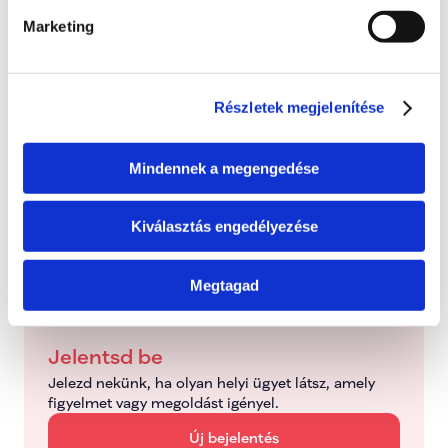
Státusz
Marketing
Itt láthatod, hogy a bejelentett probléma jelenleg 
melyik szakaszban tart.
Bejelentve
Részletek megjelenítése
2026. június 24., szerda
Mindennek a megengedése
Folyamatban
Dolgozunk a probléma megoldásán
Kiválasztás engedélyezése
Kezelve
Típus: Mentorálva
Megtagad
Jelentsd be
Jelezd nekünk, ha olyan helyi ügyet látsz, amely 
figyelmet vagy megoldást igényel.
Új bejelentés