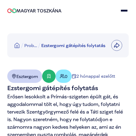
MAGYAR TOSZKÁNA
Prob…
Ezstergomi gátépítés folytatás
2 hónappal ezelőtt
Esztergom
0
Ezstergomi gátépítés folytatás
Erősen lesokkolt a Prímás-szigeten épült gát, és 
aggodalommal tölt el, hogy úgy tudom, folytatni 
tervezik Szentgyörgymező felé és a Táti sziget felé 
is. Nagyon szeretném, hogy ne folytatódjon e 
számomra nagyon kedves helyeken az, ami az én 
szememben puszta rombolás, magánérdek 