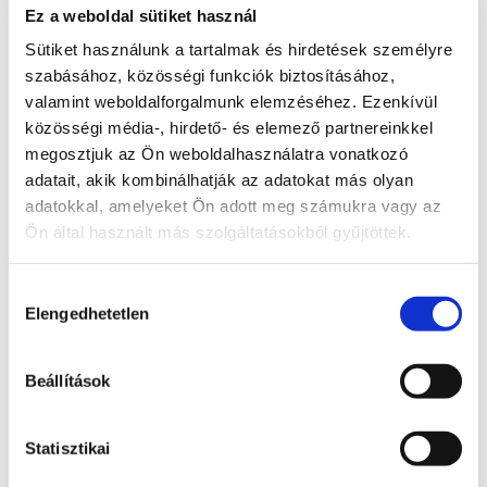
Ez a weboldal sütiket használ
További lépések a probléma kapcsán
Sütiket használunk a tartalmak és hirdetések személyre
szabásához, közösségi funkciók biztosításához,
Radnai Márk
valamint weboldalforgalmunk elemzéséhez. Ezenkívül
A TISZA alelnöke, Országgyűlési képviselő, 
közösségi média-, hirdető- és elemező partnereinkkel
Kormánybiztos
megosztjuk az Ön weboldalhasználatra vonatkozó
Teljes állapot lista megnyitása
adatait, akik kombinálhatják az adatokat más olyan
adatokkal, amelyeket Ön adott meg számukra vagy az
Ön által használt más szolgáltatásokból gyűjtöttek.
A probléma megoldásához csatolt dokumentum(ok):
Hozzászóláshoz bejelentkezés szükséges
Hozzájárulás
Bejelentkezés után azonnal csatlakozhatsz a 
Elengedhetetlen
kiválasztása
beszélgetéshez.
Bejelentkezés
Beállítások
0 hozzászólás
Időrendi sorrendbe rendezve
Statisztikai