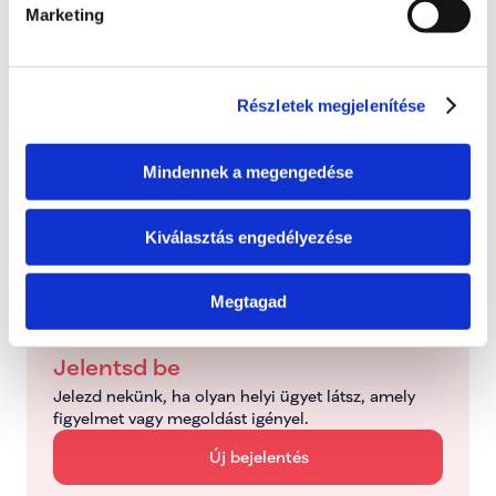
Itt láthatod, hogy a bejelentett probléma jelenleg 
Marketing
melyik szakaszban tart.
Bejelentve
2026. június 24., szerda
Részletek megjelenítése
Folyamatban
Mindennek a megengedése
Dolgozunk a probléma megoldásán
Kiválasztás engedélyezése
Kezelve
Típus: Mentorálva
Megtagad
Jelentsd be
Jelezd nekünk, ha olyan helyi ügyet látsz, amely 
figyelmet vagy megoldást igényel.
Új bejelentés