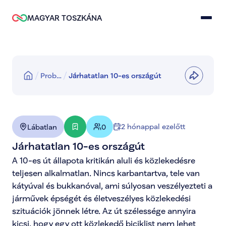
MAGYAR TOSZKÁNA
Prob…
Járhatatlan 10-es országút
2 hónappal ezelőtt
Lábatlan
0
Járhatatlan 10-es országút
A 10-es út állapota kritikán aluli és közlekedésre 
teljesen alkalmatlan. Nincs karbantartva, tele van 
kátyúval és bukkanóval, ami súlyosan veszélyezteti a 
járművek épségét és életveszélyes közlekedési 
szituációk jönnek létre. Az út szélessége annyira 
kicsi, hogy egy ott közlekedő biciklist nem lehet 