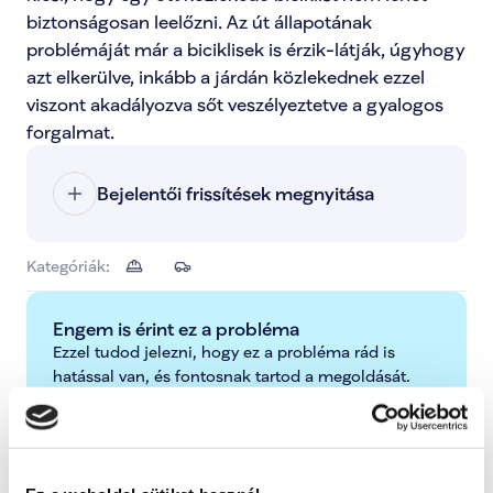
biztonságosan leelőzni. Az út állapotának 
problémáját már a biciklisek is érzik-látják, úgyhogy 
azt elkerülve, inkább a járdán közlekednek ezzel 
viszont akadályozva sőt veszélyeztetve a gyalogos 
forgalmat.
Bejelentői frissítések megnyitása
Kategóriák:
Engem is érint ez a probléma
Ezzel tudod jelezni, hogy ez a probléma rád is 
hatással van, és fontosnak tartod a megoldását.
Támogatom
További lépések a probléma kapcsán