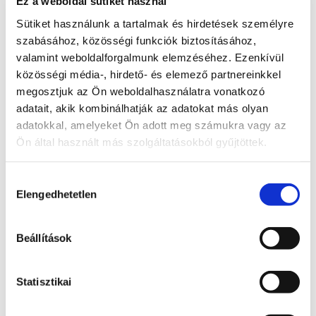
Ez a weboldal sütiket használ
Sütiket használunk a tartalmak és hirdetések személyre
Radnai Márk
szabásához, közösségi funkciók biztosításához,
valamint weboldalforgalmunk elemzéséhez. Ezenkívül
A TISZA alelnöke, Országgyűlési képviselő, 
közösségi média-, hirdető- és elemező partnereinkkel
Kormánybiztos
megosztjuk az Ön weboldalhasználatra vonatkozó
Teljes állapot lista megnyitása
adatait, akik kombinálhatják az adatokat más olyan
adatokkal, amelyeket Ön adott meg számukra vagy az
A probléma megoldásához csatolt dokumentum(ok):
Ön által használt más szolgáltatásokból gyűjtöttek.
Hozzászóláshoz bejelentkezés szükséges
Hozzájárulás
Bejelentkezés után azonnal csatlakozhatsz a 
Elengedhetetlen
beszélgetéshez.
kiválasztása
Bejelentkezés
Beállítások
0 hozzászólás
Időrendi sorrendbe rendezve
Statisztikai
Státusz