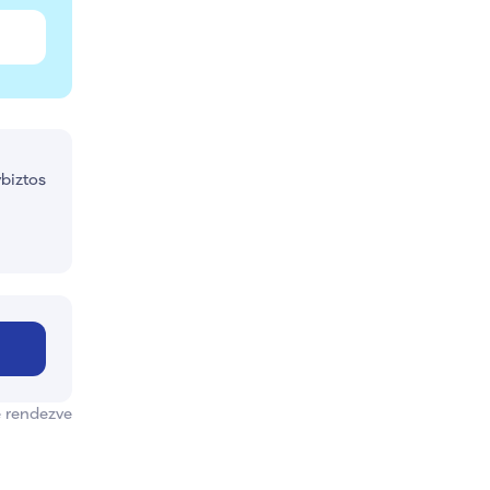
ybiztos
e rendezve