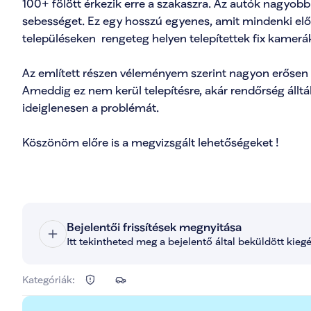
100+ fölött érkezik erre a szakaszra. Az autók nagyo
sebességet. Ez egy hosszú egyenes, amit mindenki elős
településeken  rengeteg helyen telepítettek fix kameráka
Az említett részen véleményem szerint nagyon erősen in
Ameddig ez nem kerül telepítésre, akár rendőrség álltá
ideiglenesen a problémát.

Köszönöm előre is a megvizsgált lehetőségeket !

Bejelentői frissítések megnyitása
Itt tekintheted meg a bejelentő által beküldött kieg
Kategóriák: