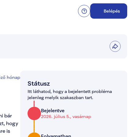
Belépés
őző hónap
Státusz
Itt láthatod, hogy a bejelentett probléma 
jelenleg melyik szakaszban tart.
Bejelentve
i bár 
2026. július 5., vasárnap
t, hogy 
e is 
Folyamatban