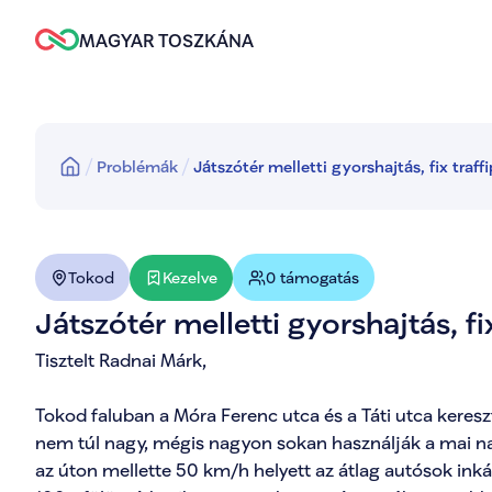
MAGYAR TOSZKÁNA
Problémák
Játszótér melletti gyorshajtás, fix traff
Kezelve
Tokod
0 támogatás
Játszótér melletti gyorshajtás, fix
Tisztelt Radnai Márk,

Tokod faluban a Móra Ferenc utca és a Táti utca kereszt
nem túl nagy, mégis nagyon sokan használják a mai napi
az úton mellette 50 km/h helyett az átlag autósok ink