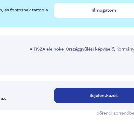
n, és fontosnak tartod a 
Támogatom
A TISZA alelnöke, Országgyűlési képviselő, Kormán
Bejelentkezés
ez.
Időrendi sorrendb