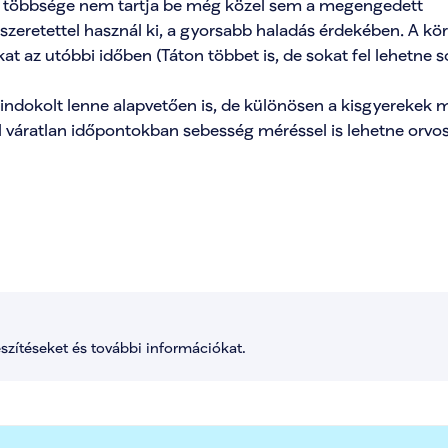
bb többsége nem tartja be még közel sem a megengedett 
zeretettel használ ki, a gyorsabb haladás érdekében. A kör
t az utóbbi időben (Táton többet is, de sokat fel lehetne so
dokolt lenne alapvetően is, de különösen a kisgyerekek mia
l váratlan időpontokban sebesség méréssel is lehetne orvoso
észítéseket és további információkat.