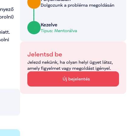
Dolgozunk a probléma megoldásán
nyező 
rolni)

Kezelve
Típus: Mentorálva
tt.  
lni 
Jelentsd be
Jelezd nekünk, ha olyan helyi ügyet látsz, 
amely figyelmet vagy megoldást igényel.
Új bejelentés