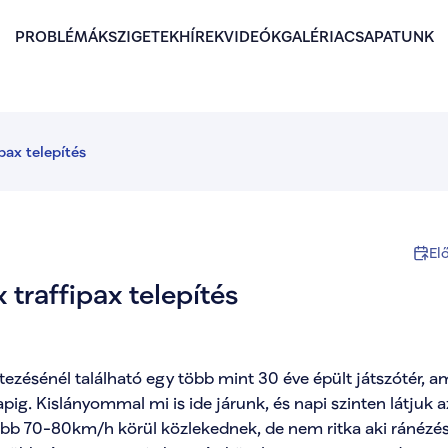
PROBLÉMÁK
SZIGETEK
HÍREK
VIDEÓK
GALÉRIA
CSAPATUNK
ipax telepítés
El
 traffipax telepítés 
ezésénél található egy több mint 30 éve épült játszótér, am
g. Kislányommal mi is ide járunk, és napi szinten látjuk az
ább 70-80km/h körül közlekednek, de nem ritka aki ránézésr