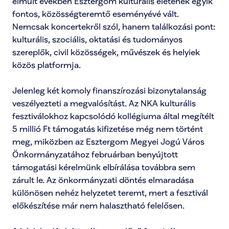
elmúlt években Esztergom kulturális életének egyik 
fontos, közösségteremtő eseményévé vált. 
Nemcsak koncertekről szól, hanem találkozási pont: 
kulturális, szociális, oktatási és tudományos 
szereplők, civil közösségek, művészek és helyiek 
közös platformja.

Jelenleg két komoly finanszírozási bizonytalanság 
veszélyezteti a megvalósítást. Az NKA kulturális 
fesztiválokhoz kapcsolódó kollégiuma által megítélt 
5 millió Ft támogatás kifizetése még nem történt 
meg, miközben az Esztergom Megyei Jogú Város 
Önkormányzatához februárban benyújtott 
támogatási kérelmünk elbírálása továbbra sem 
zárult le. Az önkormányzati döntés elmaradása 
különösen nehéz helyzetet teremt, mert a fesztivál 
előkészítése már nem halasztható felelősen.
