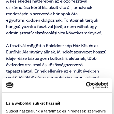
A késlekedés hátterében az előző fesztivál 
elszámolása körül kialakult vita áll, amelynek 
rendezésén a szervezők hónapok óta 
együttműködően dolgoznak. Fontosnak tartjuk 
hangsúlyozni: a fesztivál jövője nem válhat egy 
adminisztratív elszámolási vita következményévé.

A fesztivál mögött a Kaleidoszkóp Ház Kft. és az 
Euróhíd Alapítvány állnak. Mindkét szervezet hosszú 
ideje része Esztergom kulturális életének, több 
évtizedes szakmai és közösségszervező 
tapasztalattal. Ennek ellenére az elmúlt években 
működésükhöz és programjaikhoz aránytalanul 
kevés támogatás jutott.

A Kaleidoszkóp Hegy Fesztivál esztergomi érték: 
közösségeket köt össze, és évről évre lehetőséget ad 
Ez a weboldal sütiket használ
a város kulturális szereplőinek a találkozásra. A 
Sütiket használunk a tartalmak és hirdetések személyre