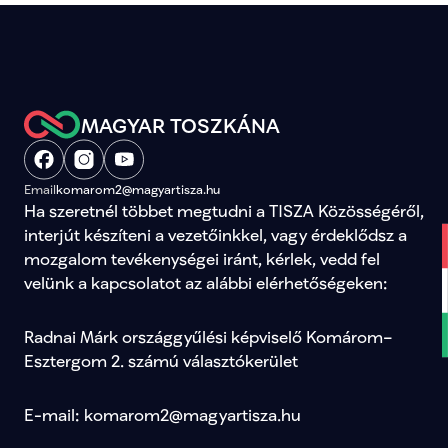
MAGYAR TOSZKÁNA
Email
komarom2@magyartisza.hu
Ha szeretnél többet megtudni a TISZA Közösségéről, 
interjút készíteni a vezetőinkkel, vagy érdeklődsz a 
mozgalom tevékenységei iránt, kérlek, vedd fel 
velünk a kapcsolatot az alábbi elérhetőségeken:
Radnai Márk országgyűlési képviselő Komárom–
Esztergom 2. számú választókerület
E-mail: komarom2@magyartisza.hu