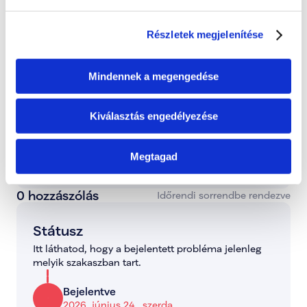
Kormánybiztos
Teljes állapot lista megnyitása
Részletek megjelenítése
A probléma megoldásához csatolt dokumentum(ok):
Mindennek a megengedése
Hozzászóláshoz bejelentkezés szükséges
Bejelentkezés után azonnal csatlakozhatsz a 
Kiválasztás engedélyezése
beszélgetéshez.
Bejelentkezés
Megtagad
0 hozzászólás
Időrendi sorrendbe rendezve
Státusz
Itt láthatod, hogy a bejelentett probléma jelenleg 
melyik szakaszban tart.
Bejelentve
2026. június 24., szerda