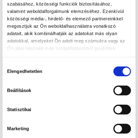
megvalósításhoz most gyors, felelős és 
szabásához, közösségi funkciók biztosításához,
együttműködő döntésekre lenne szükség.
valamint weboldalforgalmunk elemzéséhez. Ezenkívül
közösségi média-, hirdető- és elemező partnereinkkel
megosztjuk az Ön weboldalhasználatra vonatkozó
Bejelentői frissítések megnyitása
adatait, akik kombinálhatják az adatokat más olyan
adatokkal, amelyeket Ön adott meg számukra vagy az
Kategóriák:
Ön által használt más szolgáltatásokból gyűjtöttek.
Engem is érint ez a probléma
Hozzájárulás
Ezzel tudod jelezni, hogy ez a probléma rád is 
Elengedhetetlen
kiválasztása
hatással van, és fontosnak tartod a megoldását.
Támogatom
Beállítások
A problémára adott válasz
Statisztikai
Radnai Márk
Marketing
A TISZA alelnöke, Országgyűlési képviselő, 