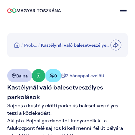
MAGYAR TOSZKÁNA
Prob…
Kastélynál való balesetveszélyes
parkolások
2 hónappal ezelőtt
Bajna
0
Kastélynál való balesetveszélyes 
parkolások
Sajnos a kastély előtti parkolás baleset veszélyes 
teszi a közlekedést. 

Aki pl a  Bajnai gazdaboltól  kanyarodik ki  a 
falukozpont felé sajnos ki kell menni  fél út pályára 