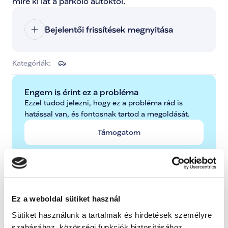
mire ki lát a parkoló autóktól. 
Bejelentői frissítések megnyitása
Kategóriák:
Engem is érint ez a probléma
Ezzel tudod jelezni, hogy ez a probléma rád is 
hatással van, és fontosnak tartod a megoldását.
Támogatom
A problémára adott válasz
Radnai Márk
Ez a weboldal sütiket használ
A TISZA alelnöke, Országgyűlési képviselő, 
Sütiket használunk a tartalmak és hirdetések személyre
Kormánybiztos
szabásához, közösségi funkciók biztosításához,