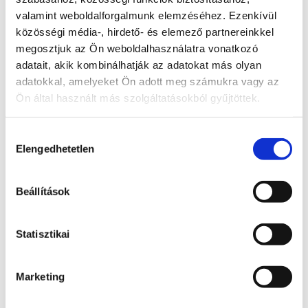
Teljes állapot lista megnyitása
valamint weboldalforgalmunk elemzéséhez. Ezenkívül
közösségi média-, hirdető- és elemező partnereinkkel
megosztjuk az Ön weboldalhasználatra vonatkozó
A probléma megoldásához csatolt dokumentum(ok):
adatait, akik kombinálhatják az adatokat más olyan
Hozzászóláshoz bejelentkezés szükséges
adatokkal, amelyeket Ön adott meg számukra vagy az
Bejelentkezés után azonnal csatlakozhatsz a 
Ön által használt más szolgáltatásokból gyűjtöttek.
beszélgetéshez.
Hozzájárulás
Bejelentkezés
Elengedhetetlen
kiválasztása
0 hozzászólás
Időrendi sorrendbe rendezve
Beállítások
Státusz
Itt láthatod, hogy a bejelentett probléma jelenleg 
Statisztikai
melyik szakaszban tart.
Bejelentve
Marketing
2026. június 24., szerda