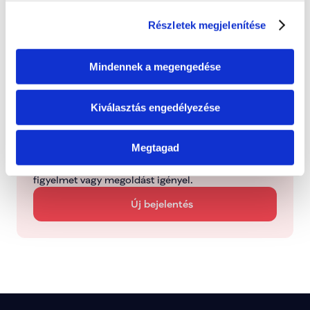
Folyamatban
Részletek megjelenítése
Dolgozunk a probléma megoldásán
Mindennek a megengedése
Kezelve
Típus: Megválaszolva
Kiválasztás engedélyezése
Jelentsd be
Megtagad
Jelezd nekünk, ha olyan helyi ügyet látsz, amely 
figyelmet vagy megoldást igényel.
Új bejelentés