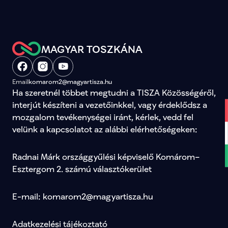
MAGYAR TOSZKÁNA
Email
komarom2@magyartisza.hu
Ha szeretnél többet megtudni a TISZA Közösségéről, 
interjút készíteni a vezetőinkkel, vagy érdeklődsz a 
mozgalom tevékenységei iránt, kérlek, vedd fel 
velünk a kapcsolatot az alábbi elérhetőségeken:
Radnai Márk országgyűlési képviselő Komárom–
Esztergom 2. számú választókerület
E-mail: komarom2@magyartisza.hu
Adatkezelési tájékoztató