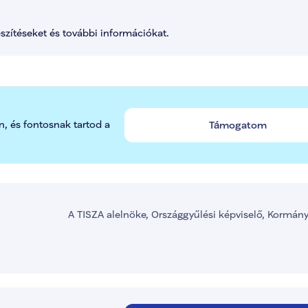
észítéseket és további információkat.
n, és fontosnak tartod a 
Támogatom
A TISZA alelnöke, Országgyűlési képviselő, Kormán