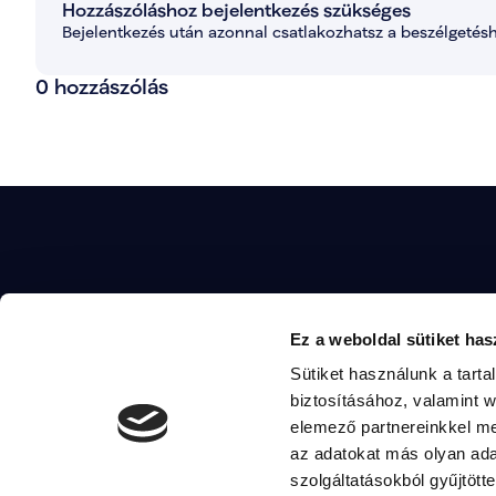
Hozzászóláshoz bejelentkezés szükséges
Bejelentkezés után azonnal csatlakozhatsz a beszélgetésh
0 hozzászólás
Ha szeretnél többet 
MAGYAR TOSZKÁNA
Ez a weboldal sütiket has
készíteni a vezetőin
tevékenységei iránt, 
Sütiket használunk a tart
Email
komarom2@magyartisza.hu
alábbi elérhetőségek
biztosításához, valamint 
elemező partnereinkkel me
az adatokat más olyan ad
szolgáltatásokból gyűjtötte