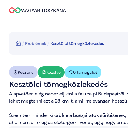
MAGYAR TOSZKÁNA
Problémák
Kesztölci tömegközlekedés
Kezelve
Kesztölc
0 támogatás
Kesztölci tömegközlekedés
Alapvetően elég nehéz eljutni a faluba pl Budapestről, 
lehet megtenni ezt a 28 km-t, ami irrelevánsan hosszú tu
Szerintem mindenki örülne a buszjáratok sűrítésenek, 
ahol nem áll meg az esztergomi vonat, úgy, hogy amúg