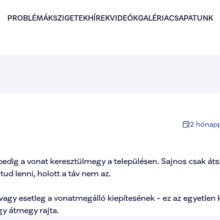
PROBLÉMÁK
SZIGETEK
HÍREK
VIDEÓK
GALÉRIA
CSAPATUNK
2 hónapp
pedig a vonat keresztülmegy a településen. Sajnos csak átsz
d lenni, holott a táv nem az. 

vagy esetleg a vonatmegálló kiepítesének - ez az egyetlen k
y átmegy rajta.