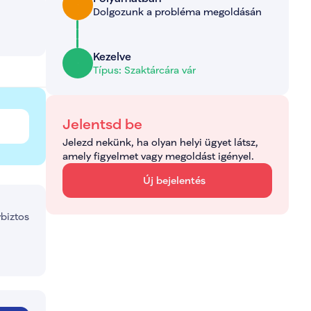
Dolgozunk a probléma megoldásán
Kezelve
Típus: Szaktárcára vár
Jelentsd be
Jelezd nekünk, ha olyan helyi ügyet látsz, 
amely figyelmet vagy megoldást igényel.
Új bejelentés
ybiztos