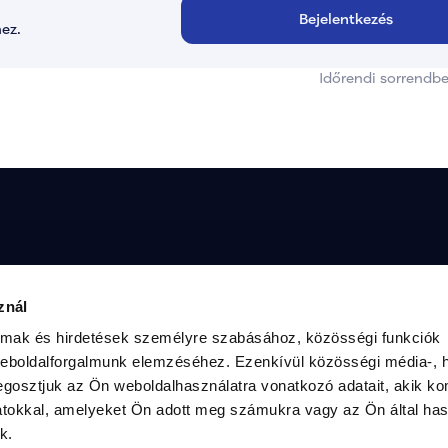
Bejelentkezés
ez.
Időrendi sorrendb
megtudni a TISZA Közösségéről, interjút 
Radnai
znál
kkel, vagy érdeklődsz a mozgalom 
2. szá
kérlek, vedd fel velünk a kapcsolatot az 
almak és hirdetések személyre szabásához, közösségi funkciók
en:
weboldalforgalmunk elemzéséhez. Ezenkívül közösségi média-, h
gosztjuk az Ön weboldalhasználatra vonatkozó adatait, akik ko
atokkal, amelyeket Ön adott meg számukra vagy az Ön által ha
k.