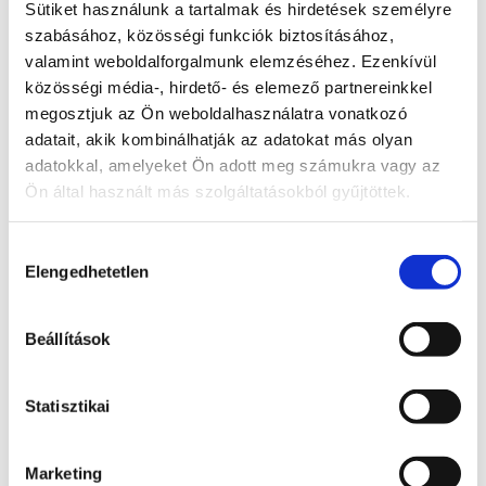
Radnai Márk
Sütiket használunk a tartalmak és hirdetések személyre
szabásához, közösségi funkciók biztosításához,
A TISZA alelnöke, Országgyűlési képviselő, 
valamint weboldalforgalmunk elemzéséhez. Ezenkívül
Kormánybiztos
közösségi média-, hirdető- és elemező partnereinkkel
Teljes állapot lista megnyitása
megosztjuk az Ön weboldalhasználatra vonatkozó
adatait, akik kombinálhatják az adatokat más olyan
A probléma megoldásához csatolt dokumentum(ok):
adatokkal, amelyeket Ön adott meg számukra vagy az
Ön által használt más szolgáltatásokból gyűjtöttek.
Hozzászóláshoz bejelentkezés szükséges
Bejelentkezés után azonnal csatlakozhatsz a 
beszélgetéshez.
Hozzájárulás
Elengedhetetlen
kiválasztása
Bejelentkezés
Beállítások
0 hozzászólás
Időrendi sorrendbe rendezve
Státusz
Statisztikai
Itt láthatod, hogy a bejelentett probléma jelenleg 
melyik szakaszban tart.
Marketing