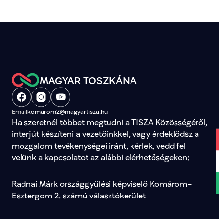
MAGYAR TOSZKÁNA
Email
komarom2@magyartisza.hu
Ha szeretnél többet megtudni a TISZA Közösségéről, 
interjút készíteni a vezetőinkkel, vagy érdeklődsz a 
mozgalom tevékenységei iránt, kérlek, vedd fel 
velünk a kapcsolatot az alábbi elérhetőségeken:
Radnai Márk országgyűlési képviselő Komárom–
Esztergom 2. számú választókerület