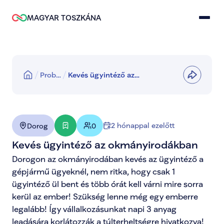
MAGYAR TOSZKÁNA
Prob…
Kevés ügyintéző az
okmányirodákban
2 hónappal ezelőtt
Dorog
0
Kevés ügyintéző az okmányirodákban
Dorogon az okmányirodában kevés az ügyintéző a 
gépjármű ügyeknél, nem ritka, hogy csak 1 
ügyintéző ül bent és több órát kell várni mire sorra 
kerül az ember! Szükség lenne még egy emberre 
legalább! Így vállalkozásunkat napi 3 anyag 
leadására korlátozzák a túlterheltségre hivatkozva! 