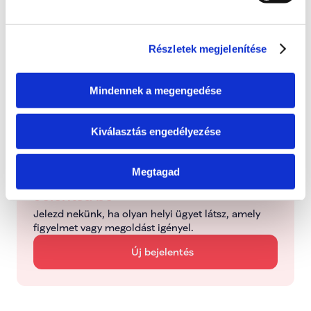
Bejelentve
2026. június 24., szerda
Részletek megjelenítése
Folyamatban
Dolgozunk a probléma megoldásán
Mindennek a megengedése
Kezelve
Kiválasztás engedélyezése
Típus: Mentorálva
Megtagad
Jelentsd be
Jelezd nekünk, ha olyan helyi ügyet látsz, amely 
figyelmet vagy megoldást igényel.
Új bejelentés