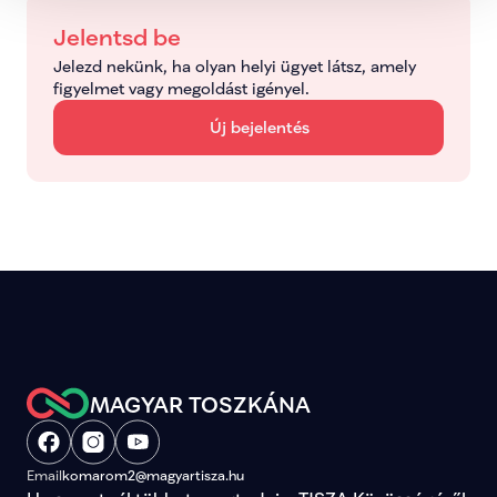
Jelentsd be
Jelezd nekünk, ha olyan helyi ügyet látsz, amely 
figyelmet vagy megoldást igényel.
Új bejelentés
MAGYAR TOSZKÁNA
Email
komarom2@magyartisza.hu