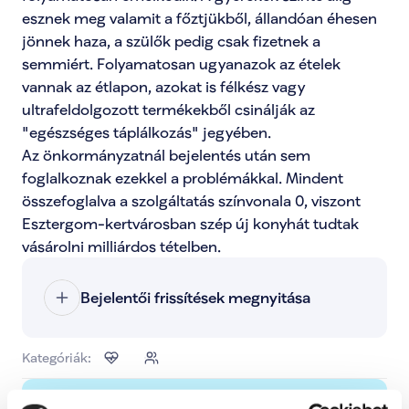
esznek meg valamit a főztjükből, állandóan éhesen 
jönnek haza, a szülők pedig csak fizetnek a 
semmiért. Folyamatosan ugyanazok az ételek 
vannak az étlapon, azokat is félkész vagy 
ultrafeldolgozott termékekből csinálják az 
"egészséges táplálkozás" jegyében.

Az önkormányzatnál bejelentés után sem 
foglalkoznak ezekkel a problémákkal. Mindent 
összefoglalva a szolgáltatás színvonala 0, viszont 
Esztergom-kertvárosban szép új konyhát tudtak 
vásárolni milliárdos tételben.
Bejelentői frissítések megnyitása
Kategóriák: