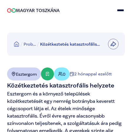
MAGYAR TOSZKÁNA
Prob…
Közétkeztetés katasztrofális
helyzete
2 hónappal ezelőtt
Esztergom
0
Közétkeztetés katasztrofális helyzete
Esztergom és a környező települések 
közétkeztetését egy nemrég botrányba keverett 
cégcsoport látja el. Az ételek minősége 
katasztrofális. Évről évre egyre alacsonyabb 
színvonalon teljesítenek, a szolgáltatásuk ára pedig 
folyamatosan emelkedik. A gyerekek szinte alig 