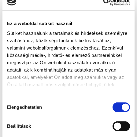
Engem is érint ez a probléma
Ezzel tudod jelezni, hogy ez a probléma rád is 
hatással van, és fontosnak tartod a megoldását.
Ez a weboldal sütiket használ
Támogatom
Sütiket használunk a tartalmak és hirdetések személyre
szabásához, közösségi funkciók biztosításához,
A problémára adott válasz
valamint weboldalforgalmunk elemzéséhez. Ezenkívül
közösségi média-, hirdető- és elemező partnereinkkel
Radnai Márk
megosztjuk az Ön weboldalhasználatra vonatkozó
adatait, akik kombinálhatják az adatokat más olyan
A TISZA alelnöke, Országgyűlési képviselő, 
adatokkal, amelyeket Ön adott meg számukra vagy az
Kormánybiztos
Ön által használt más szolgáltatásokból gyűjtöttek.
Teljes állapot lista megnyitása
Hozzájárulás
A probléma megoldásához csatolt dokumentum(ok):
Elengedhetetlen
kiválasztása
Hozzászóláshoz bejelentkezés szükséges
Bejelentkezés után azonnal csatlakozhatsz a 
Beállítások
beszélgetéshez.