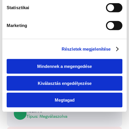
Bejelentkezés
Statisztikai
0 hozzászólás
Időrendi sorrendbe rendezve
Marketing
Státusz
Itt láthatod, hogy a bejelentett probléma jelenleg 
Részletek megjelenítése
melyik szakaszban tart.
Bejelentve
Mindennek a megengedése
2026. június 24., szerda
Kiválasztás engedélyezése
Folyamatban
Dolgozunk a probléma megoldásán
Megtagad
Kezelve
Típus: Megválaszolva