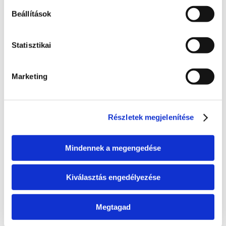
A probléma megoldásához csatolt dokumentum(ok):
Beállítások
Hozzászóláshoz bejelentkezés szükséges
Bejelentkezés után azonnal csatlakozhatsz a 
Statisztikai
beszélgetéshez.
Bejelentkezés
Marketing
0 hozzászólás
Időrendi sorrendbe rendezve
Részletek megjelenítése
Státusz
Itt láthatod, hogy a bejelentett probléma jelenleg 
Mindennek a megengedése
melyik szakaszban tart.
Bejelentve
Kiválasztás engedélyezése
2026. június 24., szerda
Megtagad
Folyamatban
Dolgozunk a probléma megoldásán