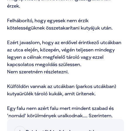
érzek.

Felháborító, hogy egyesek nem érzik 
kötelességüknek összetakarítani kutyájuk után.

Ezért javaslom, hogy az erdővel érintkező utcákban 
az utca elején, közepén, végén teljesen mindegy 
legyen a célnak megfelelő tároló vagy ezzel 
kapcsolatos megoldás szülessen.

Nem szeretném részletezni.

Külföldön vannak az utcákban (parkos utcákban) 
kutyaürülék tároló kukák, amit ürítenek.

Egy falu nem azért falu mert mindent szabad és 
'nomád' körülmények uralkodnak.... Szerintem.