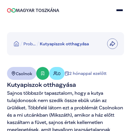
MAGYAR TOSZKÁNA
Prob…
Kutyapiszok otthagyása
2 hónappal ezelőtt
Csolnok
0
Kutyapiszok otthagyása
Sajnos többször tapasztalom, hogy a kutya 
tulajdonosok nem szedik össze ebük után az 
ürüléket. Többfelé látom ezt a problémát Csolnokon 
és a mi utcánkban (Mikszáth), amikor a ház előtt 
kaszáltam a füvet, sajnos értek kellemetlen 
meglepetések, amit bevallom igazságtalannak 