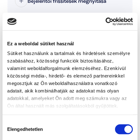
Bejelentői frissítések megnyitása
Kategóriák:
Engem is érint ez a probléma
Ez a weboldal sütiket használ
Ezzel tudod jelezni, hogy ez a probléma rád is 
hatással van, és fontosnak tartod a megoldását.
Sütiket használunk a tartalmak és hirdetések személyre
szabásához, közösségi funkciók biztosításához,
Támogatom
valamint weboldalforgalmunk elemzéséhez. Ezenkívül
közösségi média-, hirdető- és elemező partnereinkkel
További lépések a probléma kapcsán
megosztjuk az Ön weboldalhasználatra vonatkozó
adatait, akik kombinálhatják az adatokat más olyan
adatokkal, amelyeket Ön adott meg számukra vagy az
Radnai Márk
Ön által használt más szolgáltatásokból gyűjtöttek.
A TISZA alelnöke, Országgyűlési képviselő, 
Kormánybiztos
Hozzájárulás
Teljes állapot lista megnyitása
Elengedhetetlen
kiválasztása