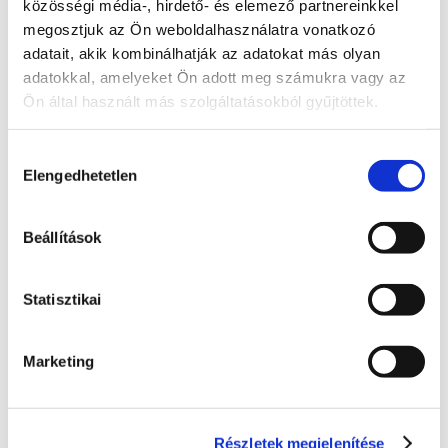
közösségi média-, hirdető- és elemező partnereinkkel
megosztjuk az Ön weboldalhasználatra vonatkozó
Hozzászóláshoz bejelentkezés szükséges
adatait, akik kombinálhatják az adatokat más olyan
Bejelentkezés után azonnal csatlakozhatsz a 
adatokkal, amelyeket Ön adott meg számukra vagy az
beszélgetéshez.
Ön által használt más szolgáltatásokból gyűjtöttek.
Bejelentkezés
Hozzájárulás
0 hozzászólás
Időrendi sorrendbe rendezve
Elengedhetetlen
kiválasztása
Státusz
Beállítások
Itt láthatod, hogy a bejelentett probléma jelenleg 
melyik szakaszban tart.
Statisztikai
Bejelentve
2026. június 24., szerda
Marketing
Folyamatban
Dolgozunk a probléma megoldásán
Részletek megjelenítése