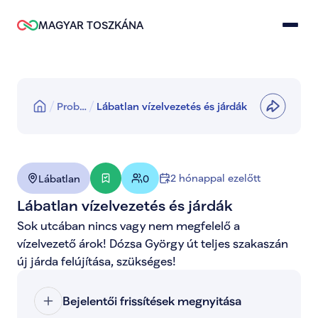
MAGYAR TOSZKÁNA
Prob…
Lábatlan vízelvezetés és járdák
2 hónappal ezelőtt
Lábatlan
0
Lábatlan vízelvezetés és járdák
Sok utcában nincs vagy nem megfelelő a 
vízelvezető árok! Dózsa György út teljes szakaszán 
új járda felújítása, szükséges!
Bejelentői frissítések megnyitása