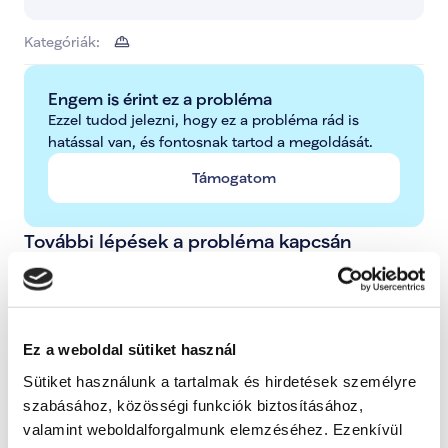
Kategóriák:
Engem is érint ez a probléma
Ezzel tudod jelezni, hogy ez a probléma rád is 
hatással van, és fontosnak tartod a megoldását.
Támogatom
További lépések a probléma kapcsán
Radnai Márk
A TISZA alelnöke, Országgyűlési képviselő, 
Ez a weboldal sütiket használ
Kormánybiztos
Sütiket használunk a tartalmak és hirdetések személyre
Teljes állapot lista megnyitása
szabásához, közösségi funkciók biztosításához,
valamint weboldalforgalmunk elemzéséhez. Ezenkívül
A probléma megoldásához csatolt dokumentum(ok):