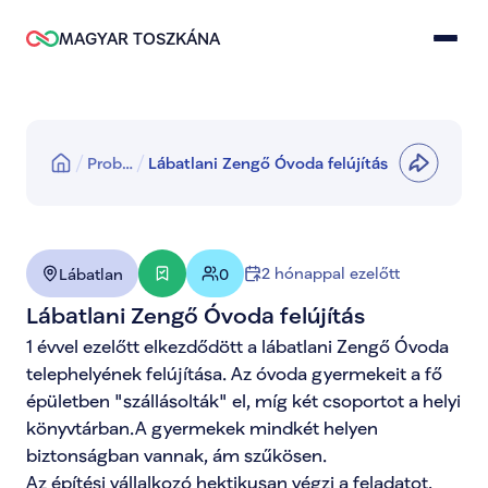
MAGYAR TOSZKÁNA
Prob…
Lábatlani Zengő Óvoda felújítás
2 hónappal ezelőtt
Lábatlan
0
Lábatlani Zengő Óvoda felújítás
1 évvel ezelőtt elkezdődött a lábatlani Zengő Óvoda 
telephelyének felújítása. Az óvoda gyermekeit a fő 
épületben "szállásolták" el, míg két csoportot a helyi 
könyvtárban.A gyermekek mindkét helyen 
biztonságban vannak, ám szűkösen. 

Az építési vállalkozó hektikusan végzi a feladatot, 