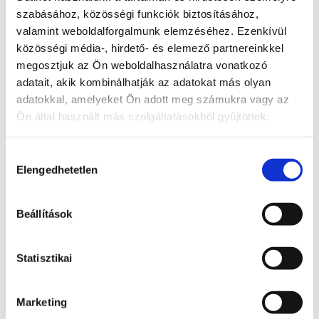
A TISZA alelnöke, Országgyűlési képviselő, 
szabásához, közösségi funkciók biztosításához,
Kormánybiztos
valamint weboldalforgalmunk elemzéséhez. Ezenkívül
Teljes állapot lista megnyitása
közösségi média-, hirdető- és elemező partnereinkkel
megosztjuk az Ön weboldalhasználatra vonatkozó
adatait, akik kombinálhatják az adatokat más olyan
A probléma megoldásához csatolt dokumentum(ok):
adatokkal, amelyeket Ön adott meg számukra vagy az
Hozzászóláshoz bejelentkezés szükséges
Ön által használt más szolgáltatásokból gyűjtöttek.
Bejelentkezés után azonnal csatlakozhatsz a 
beszélgetéshez.
Hozzájárulás
Elengedhetetlen
Bejelentkezés
kiválasztása
0 hozzászólás
Időrendi sorrendbe rendezve
Beállítások
Státusz
Statisztikai
Itt láthatod, hogy a bejelentett probléma jelenleg 
melyik szakaszban tart.
Marketing
Bejelentve