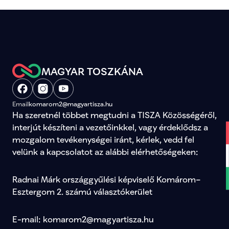
MAGYAR TOSZKÁNA
Email
komarom2@magyartisza.hu
Ha szeretnél többet megtudni a TISZA Közösségéről, 
interjút készíteni a vezetőinkkel, vagy érdeklődsz a 
mozgalom tevékenységei iránt, kérlek, vedd fel 
velünk a kapcsolatot az alábbi elérhetőségeken:
Radnai Márk országgyűlési képviselő Komárom–
Esztergom 2. számú választókerület
E-mail: komarom2@magyartisza.hu