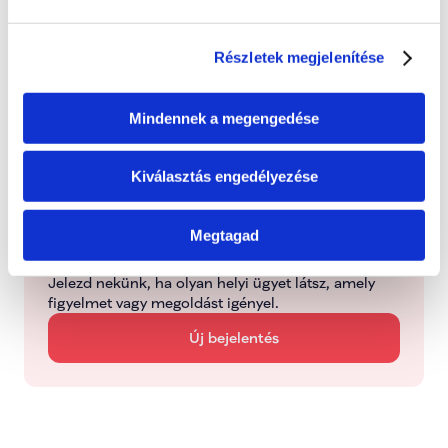
2026. június 24., szerda
Részletek megjelenítése
Folyamatban
Dolgozunk a probléma megoldásán
Mindennek a megengedése
Kezelve
Kiválasztás engedélyezése
Típus: Mentorálva
Megtagad
Jelentsd be
Jelezd nekünk, ha olyan helyi ügyet látsz, amely 
figyelmet vagy megoldást igényel.
Új bejelentés