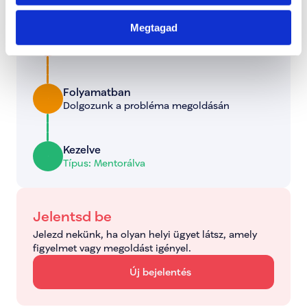
melyik szakaszban tart.
Megtagad
Bejelentve
2026. június 24., szerda
Folyamatban
Dolgozunk a probléma megoldásán
Kezelve
Típus: Mentorálva
Jelentsd be
Jelezd nekünk, ha olyan helyi ügyet látsz, amely 
figyelmet vagy megoldást igényel.
Új bejelentés