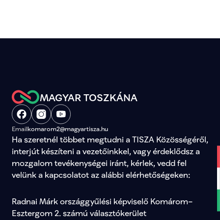
MAGYAR TOSZKÁNA
Email
komarom2@magyartisza.hu
Ha szeretnél többet megtudni a TISZA Közösségéről, 
interjút készíteni a vezetőinkkel, vagy érdeklődsz a 
mozgalom tevékenységei iránt, kérlek, vedd fel 
velünk a kapcsolatot az alábbi elérhetőségeken:
Radnai Márk országgyűlési képviselő Komárom–
Esztergom 2. számú választókerület