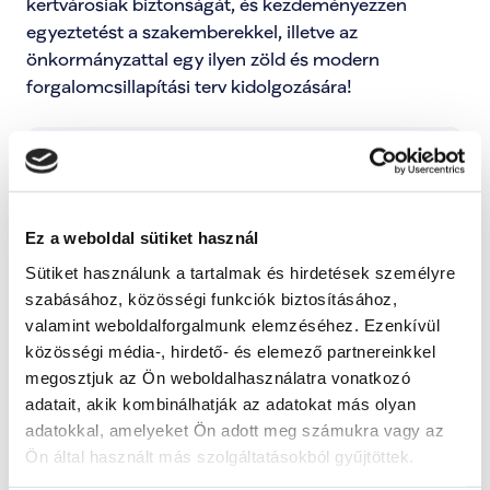
kertvárosiak biztonságát, és kezdeményezzen 
egyeztetést a szakemberekkel, illetve az 
önkormányzattal egy ilyen zöld és modern 
forgalomcsillapítási terv kidolgozására!

Bejelentői frissítések megnyitása
Ez a weboldal sütiket használ
Kategóriák:
Sütiket használunk a tartalmak és hirdetések személyre
szabásához, közösségi funkciók biztosításához,
Engem is érint ez a probléma
valamint weboldalforgalmunk elemzéséhez. Ezenkívül
Ezzel tudod jelezni, hogy ez a probléma rád is 
közösségi média-, hirdető- és elemező partnereinkkel
hatással van, és fontosnak tartod a megoldását.
megosztjuk az Ön weboldalhasználatra vonatkozó
Támogatom
adatait, akik kombinálhatják az adatokat más olyan
adatokkal, amelyeket Ön adott meg számukra vagy az
Ön által használt más szolgáltatásokból gyűjtöttek.
További lépések a probléma kapcsán