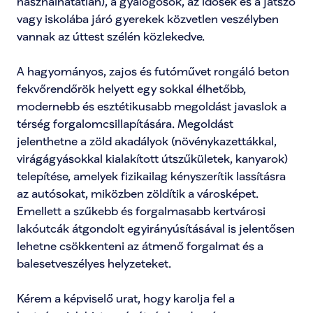
használhatatlan), a gyalogosok, az idősek és a játszó 
vagy iskolába járó gyerekek közvetlen veszélyben 
vannak az úttest szélén közlekedve.

A hagyományos, zajos és futóművet rongáló beton 
fekvőrendőrök helyett egy sokkal élhetőbb, 
modernebb és esztétikusabb megoldást javaslok a 
térség forgalomcsillapítására. Megoldást 
jelenthetne a zöld akadályok (növénykazettákkal, 
virágágyásokkal kialakított útszűkületek, kanyarok) 
telepítése, amelyek fizikailag kényszerítik lassításra 
az autósokat, miközben zöldítik a városképet. 

Emellett a szűkebb és forgalmasabb kertvárosi 
lakóutcák átgondolt egyirányúsításával is jelentősen 
lehetne csökkenteni az átmenő forgalmat és a 
balesetveszélyes helyzeteket. 

Kérem a képviselő urat, hogy karolja fel a 