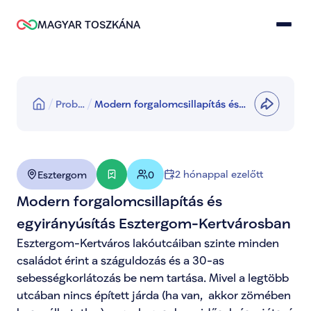
MAGYAR TOSZKÁNA
Prob…
Modern forgalomcsillapítás és
egyirányúsítás Esztergom-
Kertvárosban
2 hónappal ezelőtt
Esztergom
0
Modern forgalomcsillapítás és 
egyirányúsítás Esztergom-Kertvárosban
Esztergom-Kertváros lakóutcáiban szinte minden 
családot érint a száguldozás és a 30-as 
sebességkorlátozás be nem tartása. Mivel a legtöbb 
utcában nincs épített járda (ha van,  akkor zömében 