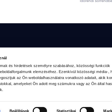
Időrendi sorrendb
megtudni a TISZA Közösségéről, interjút 
Radnai
znál
kkel, vagy érdeklődsz a mozgalom 
2. szá
kérlek, vedd fel velünk a kapcsolatot az 
almak és hirdetések személyre szabásához, közösségi funkciók
en:
weboldalforgalmunk elemzéséhez. Ezenkívül közösségi média-, h
gosztjuk az Ön weboldalhasználatra vonatkozó adatait, akik ko
atokkal, amelyeket Ön adott meg számukra vagy az Ön által ha
k.
magyartisza.hu
Adatke
Cookie
dnai Márk országgyűlési képviselő - radnaimark.hu - Minden jog f
Beállítások
Statisztikai
Mark