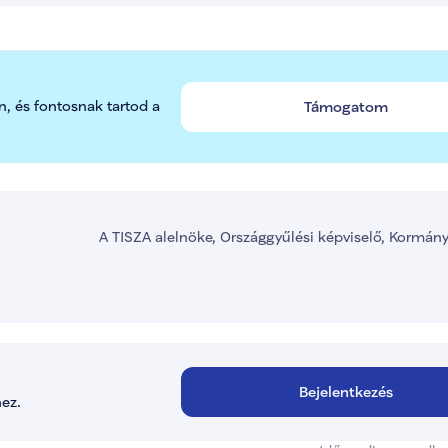
n, és fontosnak tartod a 
Támogatom
A TISZA alelnöke, Országgyűlési képviselő, Kormán
Bejelentkezés
ez.