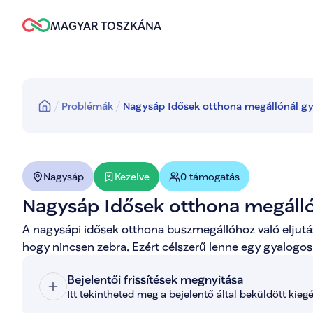
MAGYAR TOSZKÁNA
Problémák
Nagysáp Idősek otthona megállónál gya
Kezelve
Nagysáp
0 támogatás
Nagysáp Idősek otthona megállón
A nagysápi idősek otthona buszmegállóhoz való eljutás
hogy nincsen zebra. Ezért célszerű lenne egy gyalogo
Bejelentői frissítések megnyitása
Itt tekintheted meg a bejelentő által beküldött kieg