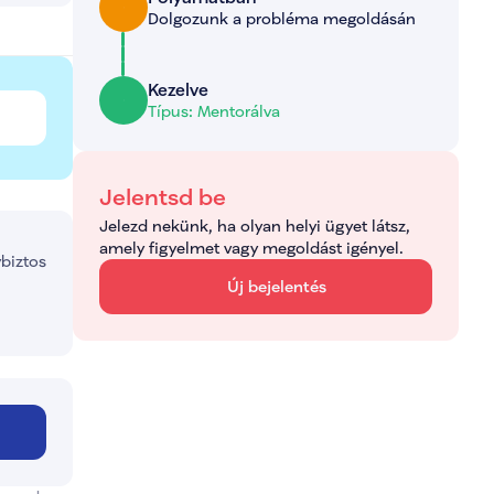
Dolgozunk a probléma megoldásán
Kezelve
Típus: Mentorálva
Jelentsd be
Jelezd nekünk, ha olyan helyi ügyet látsz, 
amely figyelmet vagy megoldást igényel.
ybiztos
Új bejelentés