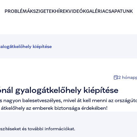
PROBLÉMÁK
SZIGETEK
HÍREK
VIDEÓK
GALÉRIA
CSAPATUNK
logátkelőhely kiépítése
2 hónapp
ál gyalogátkelőhely kiépítése
 nagyon balesetveszélyes, mivel át kell menni az országúto
s átkelőhely az emberek biztonsága érdekében!
észítéseket és további információkat.