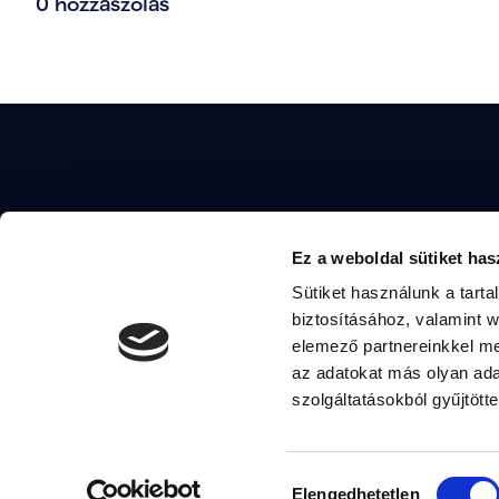
0 hozzászólás
Ha szeretnél többet 
MAGYAR TOSZKÁNA
Ez a weboldal sütiket has
készíteni a vezetőin
tevékenységei iránt, 
Sütiket használunk a tart
Email
komarom2@magyartisza.hu
alábbi elérhetőségek
biztosításához, valamint 
elemező partnereinkkel me
az adatokat más olyan ad
szolgáltatásokból gyűjtötte
E-mail: komarom2@
Hozzájárulás
© 2026. Ra
Elengedhetetlen