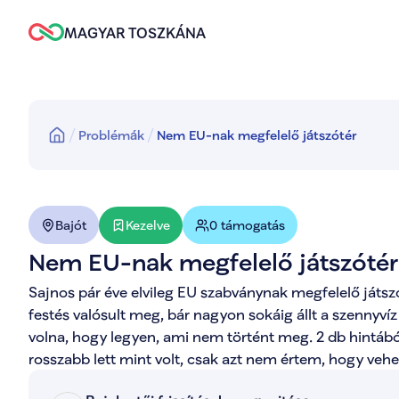
MAGYAR TOSZKÁNA
Problémák
Nem EU-nak megfelelő játszótér
Kezelve
Bajót
0 támogatás
Nem EU-nak megfelelő játszótér
Sajnos pár éve elvileg EU szabványnak megfelelő játszó
festés valósult meg, bár nagyon sokáig állt a szennyvíz al
volna, hogy legyen, ami nem történt meg. 2 db hintából 
rosszabb lett mint volt, csak azt nem értem, hogy vehett