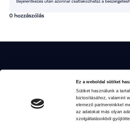
Bejelentkezés után azonnal csatlakozhatsz a beszélgetésh
0 hozzászólás
Ha szeretnél többet 
MAGYAR TOSZKÁNA
Ez a weboldal sütiket has
készíteni a vezetőin
tevékenységei iránt, 
Sütiket használunk a tart
Email
komarom2@magyartisza.hu
alábbi elérhetőségek
biztosításához, valamint 
elemező partnereinkkel me
az adatokat más olyan ad
szolgáltatásokból gyűjtötte
E-mail: komarom2@