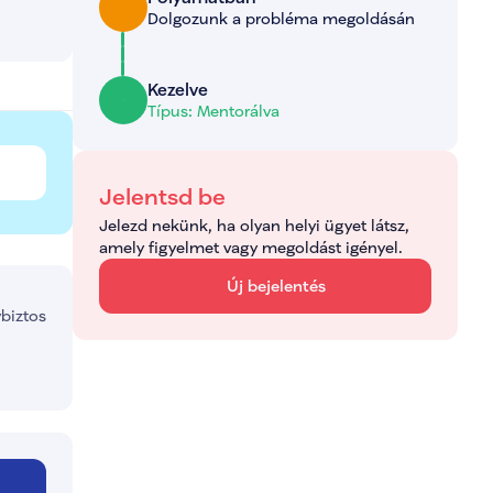
Dolgozunk a probléma megoldásán
Kezelve
Típus: Mentorálva
Jelentsd be
Jelezd nekünk, ha olyan helyi ügyet látsz, 
amely figyelmet vagy megoldást igényel.
Új bejelentés
ybiztos