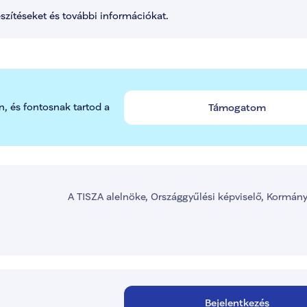
észítéseket és további információkat.
n, és fontosnak tartod a 
Támogatom
A TISZA alelnöke, Országgyűlési képviselő, Kormán
Bejelentkezés