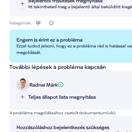
Bejelentői frissítések megnyitása
Itt tekintheted meg a bejelentő által beküldött kieg
Kategóriák:
Engem is érint ez a probléma
Ezzel tudod jelezni, hogy ez a probléma rád is hatással va
megoldását.
További lépések a probléma kapcsán
Radnai Márk
Teljes állapot lista megnyitása
A probléma megoldásához csatolt dokumentum(ok):
Hozzászóláshoz bejelentkezés szükséges