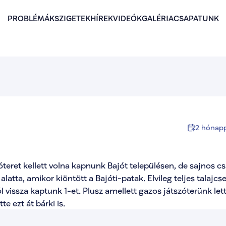
PROBLÉMÁK
SZIGETEK
HÍREK
VIDEÓK
GALÉRIA
CSAPATUNK
2 hónapp
teret kellett volna kapnunk Bajót településen, de sajnos csa
atta, amikor kiöntött a Bajóti-patak. Elvileg teljes talajcser
vissza kaptunk 1-et. Plusz amellett gazos játszóterünk lett,
e ezt át bárki is.