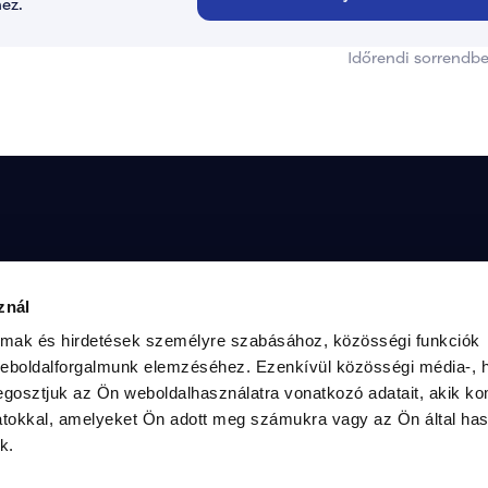
ez.
Időrendi sorrendb
megtudni a TISZA Közösségéről, interjút 
Radnai
znál
kkel, vagy érdeklődsz a mozgalom 
2. szá
kérlek, vedd fel velünk a kapcsolatot az 
almak és hirdetések személyre szabásához, közösségi funkciók
en:
weboldalforgalmunk elemzéséhez. Ezenkívül közösségi média-, h
gosztjuk az Ön weboldalhasználatra vonatkozó adatait, akik ko
atokkal, amelyeket Ön adott meg számukra vagy az Ön által ha
k.
magyartisza.hu
Adatke