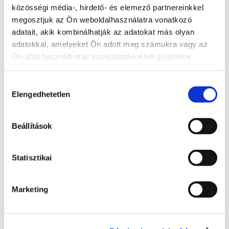
közösségi média-, hirdető- és elemező partnereinkkel
megosztjuk az Ön weboldalhasználatra vonatkozó
Kategóriák:
adatait, akik kombinálhatják az adatokat más olyan
adatokkal, amelyeket Ön adott meg számukra vagy az
Ön által használt más szolgáltatásokból gyűjtöttek.
Engem is érint ez a probléma
Ezzel tudod jelezni, hogy ez a probléma rád is 
hatással van, és fontosnak tartod a megoldását.
Hozzájárulás
Elengedhetetlen
kiválasztása
Támogatom
Beállítások
A problémára adott válasz
Statisztikai
Radnai Márk
A TISZA alelnöke, Országgyűlési képviselő, 
Marketing
Kormánybiztos
Teljes állapot lista megnyitása