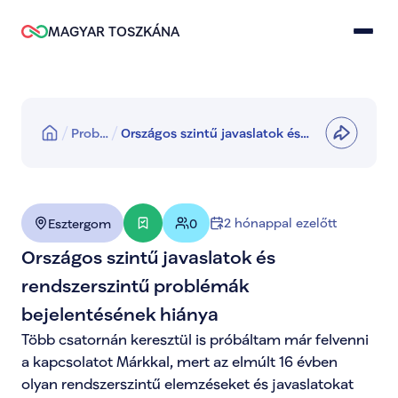
MAGYAR TOSZKÁNA
Prob…
Országos szintű javaslatok és
rendszerszintű problémák
bejelentésének hiánya
2 hónappal ezelőtt
Esztergom
0
Országos szintű javaslatok és 
rendszerszintű problémák 
bejelentésének hiánya
Több csatornán keresztül is próbáltam már felvenni 
a kapcsolatot Márkkal, mert az elmúlt 16 évben 
olyan rendszerszintű elemzéseket és javaslatokat 