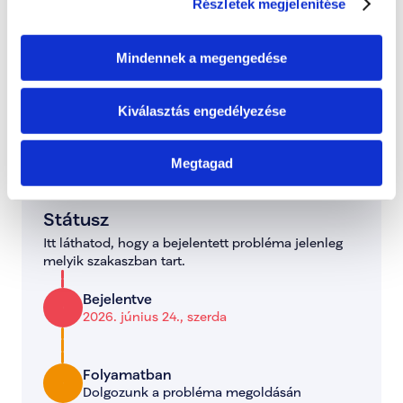
Részletek megjelenítése
A probléma megoldásához csatolt dokumentum(ok):
Hozzászóláshoz bejelentkezés szükséges
Mindennek a megengedése
Bejelentkezés után azonnal csatlakozhatsz a 
beszélgetéshez.
Kiválasztás engedélyezése
Bejelentkezés
Megtagad
0 hozzászólás
Időrendi sorrendbe rendezve
Státusz
Itt láthatod, hogy a bejelentett probléma jelenleg 
melyik szakaszban tart.
Bejelentve
2026. június 24., szerda
Folyamatban
Dolgozunk a probléma megoldásán