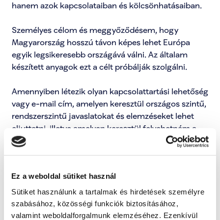
hanem azok kapcsolataiban és kölcsönhatásaiban.

Személyes célom és meggyőződésem, hogy 
Magyarország hosszú távon képes lehet Európa 
egyik legsikeresebb országává válni. Az általam 
készített anyagok ezt a célt próbálják szolgálni.

Amennyiben létezik olyan kapcsolattartási lehetőség 
vagy e-mail cím, amelyen keresztül országos szintű, 
rendszerszintű javaslatokat és elemzéseket lehet 
eljuttatni, illetve amelyen keresztül felvehetném a 
kapcsolatot Radnai Márkkal, azt megköszönném. Az 
elmúlt időszakban több anyagot is készítettem és 
megosztottam ebben a témában, és szívesen 
Ez a weboldal sütiket használ
rendelkezésre bocsátom azokat, ha erre nyitottság 
mutatkozik.
Sütiket használunk a tartalmak és hirdetések személyre
szabásához, közösségi funkciók biztosításához,
valamint weboldalforgalmunk elemzéséhez. Ezenkívül
Bejelentői frissítések megnyitása