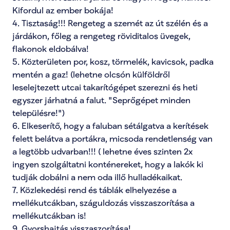
Kifordul az ember bokája!

4. Tisztaság!!! Rengeteg a szemét az út szélén és a 
járdákon, főleg a rengeteg röviditalos üvegek, 
flakonok eldobálva!

5. Közterületen por, kosz, törmelék, kavicsok, padka 
mentén a gaz! (lehetne olcsón külföldről 
leselejtezett utcai takarítógépet szerezni és heti 
egyszer járhatná a falut. "Seprőgépet minden 
településre!")

6. Elkeserítő, hogy a faluban sétálgatva a kerítések 
felett belátva a portákra, micsoda rendetlenség van 
a legtöbb udvarban!!! ( lehetne éves szinten 2x 
ingyen szolgáltatni konténereket, hogy a lakók ki 
tudják dobálni a nem oda illő hulladékaikat. 

7. Közlekedési rend és táblák elhelyezése a 
mellékutcákban, száguldozás visszaszorítása a 
mellékutcákban is!

9. Gyorshajtás visszaszorítása!
