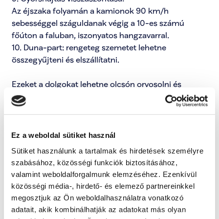
Az éjszaka folyamán a kamionok 90 km/h 
sebességgel száguldanak végig a 10-es számú 
főúton a faluban, iszonyatos hangzavarral.

10. Duna-part: rengeteg szemetet lehetne 
összegyűjteni és elszállítatni.

Ezeket a dolgokat lehetne olcsón orvosolni és 
cserébe egy szép élhetőbb településen élhetnénk!

Köszönöm szépen! További sok sikert kívánok!
Ez a weboldal sütiket használ
Bejelentői frissítések megnyitása
Sütiket használunk a tartalmak és hirdetések személyre
szabásához, közösségi funkciók biztosításához,
Kategóriák:
valamint weboldalforgalmunk elemzéséhez. Ezenkívül
közösségi média-, hirdető- és elemező partnereinkkel
Engem is érint ez a probléma
megosztjuk az Ön weboldalhasználatra vonatkozó
Ezzel tudod jelezni, hogy ez a probléma rád is 
adatait, akik kombinálhatják az adatokat más olyan
hatással van, és fontosnak tartod a megoldását.