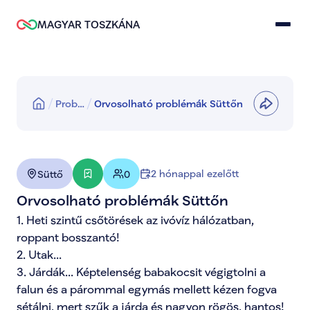
MAGYAR TOSZKÁNA
Prob…
Orvosolható problémák Süttőn
2 hónappal ezelőtt
Süttő
0
Orvosolható problémák Süttőn
1. Heti szintű csőtörések az ivóvíz hálózatban, 
roppant bosszantó!

2. Utak...

3. Járdák... Képtelenség babakocsit végigtolni a 
falun és a párommal egymás mellett kézen fogva 
sétálni, mert szűk a járda és nagyon rögös, hantos! 