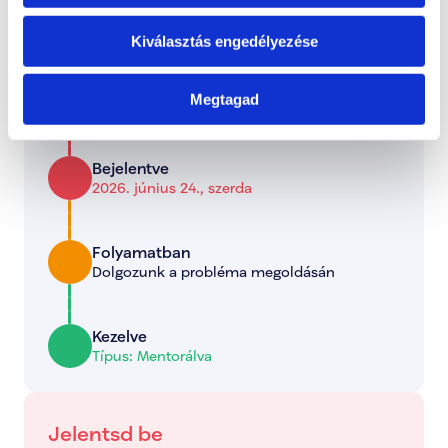
0 hozzászólás
Időrendi sorrendbe rendezve
Kiválasztás engedélyezése
Státusz
Megtagad
Itt láthatod, hogy a bejelentett probléma jelenleg 
melyik szakaszban tart.
Bejelentve
2026. június 24., szerda
Folyamatban
Dolgozunk a probléma megoldásán
Kezelve
Típus: Mentorálva
Jelentsd be