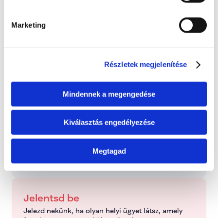
0 hozzászólás
Időrendi sorrendbe rendezve
Státusz
Marketing
Itt láthatod, hogy a bejelentett probléma jelenleg 
melyik szakaszban tart.
Részletek megjelenítése
Bejelentve
2026. június 24., szerda
Mindennek a megengedése
Folyamatban
Dolgozunk a probléma megoldásán
Kiválasztás engedélyezése
Kezelve
Megtagad
Típus: Szaktárcára vár
Jelentsd be
Jelezd nekünk, ha olyan helyi ügyet látsz, amely 