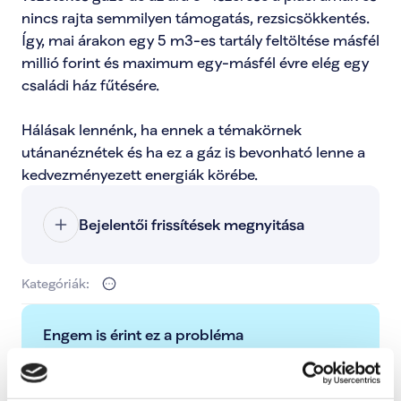
nincs rajta semmilyen támogatás, rezsicsökkentés. 
Így, mai árakon egy 5 m3-es tartály feltöltése másfél 
millió forint és maximum egy-másfél évre elég egy 
családi ház fűtésére. 

Hálásak lennénk, ha ennek a témakörnek 
utánanéznétek és ha ez a gáz is bevonható lenne a 
kedvezményezett energiák körébe.
Bejelentői frissítések megnyitása
Kategóriák:
Engem is érint ez a probléma
Ezzel tudod jelezni, hogy ez a probléma rád is 
hatással van, és fontosnak tartod a megoldását.