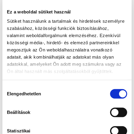
Támogatom
Ez a weboldal sütiket használ
A problémára adott válasz
Sütiket használunk a tartalmak és hirdetések személyre
szabásához, közösségi funkciók biztosításához,
valamint weboldalforgalmunk elemzéséhez. Ezenkívül
Radnai Márk
közösségi média-, hirdető- és elemező partnereinkkel
A TISZA alelnöke, Országgyűlési képviselő, 
megosztjuk az Ön weboldalhasználatra vonatkozó
Kormánybiztos
adatait, akik kombinálhatják az adatokat más olyan
Teljes állapot lista megnyitása
adatokkal, amelyeket Ön adott meg számukra vagy az
Ön által használt más szolgáltatásokból gyűjtöttek.
A probléma megoldásához csatolt dokumentum(ok):
Hozzájárulás
Hozzászóláshoz bejelentkezés szükséges
Elengedhetetlen
kiválasztása
Bejelentkezés után azonnal csatlakozhatsz a 
beszélgetéshez.
Beállítások
Bejelentkezés
Statisztikai