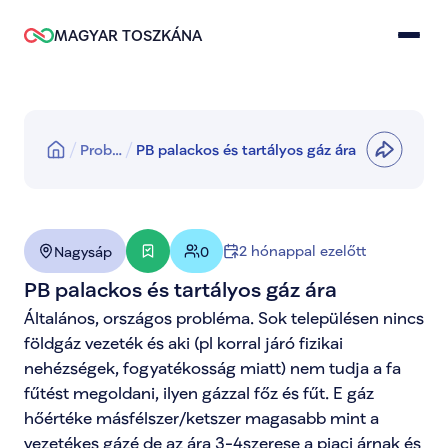
MAGYAR TOSZKÁNA
Prob…
PB palackos és tartályos gáz ára
2 hónappal ezelőtt
Nagysáp
0
PB palackos és tartályos gáz ára
Általános, országos probléma. Sok településen nincs 
földgáz vezeték és aki (pl korral járó fizikai 
nehézségek, fogyatékosság miatt) nem tudja a fa 
fűtést megoldani, ilyen gázzal főz és fűt. E gáz 
hőértéke másfélszer/ketszer magasabb mint a 
vezetékes gázé de az ára 3-4szerese a piaci árnak és 