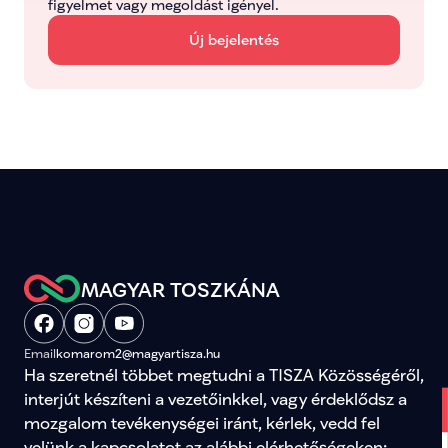
figyelmet vagy megoldást igényel.
Új bejelentés
MAGYAR TOSZKÁNA
Email
komarom2@magyartisza.hu
Ha szeretnél többet megtudni a TISZA Közösségéről, 
interjút készíteni a vezetőinkkel, vagy érdeklődsz a 
mozgalom tevékenységei iránt, kérlek, vedd fel 
velünk a kapcsolatot az alábbi elérhetőségeken: