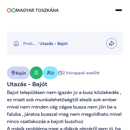
MAGYAR TOSZKÁNA
Prob…
Utazás - Bajót
2 hónappal ezelőtt
Bajót
0
Utazás - Bajót
Bajot településen nem igazán jo a busz közlekedés , 
ez miatt sok munkalehetöségtöl elesik sok ember 
mivel nem minden cég céges busza nem jön be a 
faluba , járatos busszal meg nem megoldhato mivel 
nincs csatlakozás a bajoti buszhoz

A másik probléma meg a diákok részéről sem jó, ha 