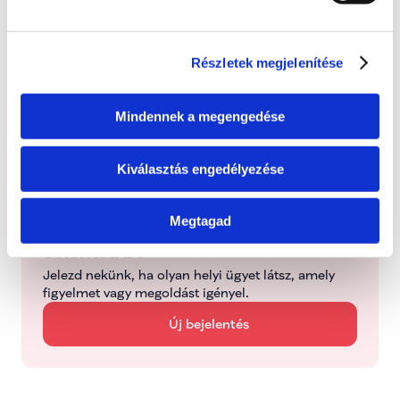
Bejelentve
2026. június 24., szerda
Részletek megjelenítése
Folyamatban
Dolgozunk a probléma megoldásán
Mindennek a megengedése
Kezelve
Kiválasztás engedélyezése
Típus: Mentorálva
Megtagad
Jelentsd be
Jelezd nekünk, ha olyan helyi ügyet látsz, amely 
figyelmet vagy megoldást igényel.
Új bejelentés