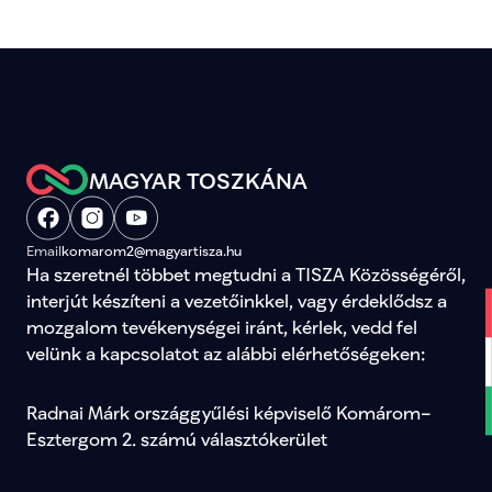
MAGYAR TOSZKÁNA
Email
komarom2@magyartisza.hu
Ha szeretnél többet megtudni a TISZA Közösségéről, 
interjút készíteni a vezetőinkkel, vagy érdeklődsz a 
mozgalom tevékenységei iránt, kérlek, vedd fel 
velünk a kapcsolatot az alábbi elérhetőségeken:
Radnai Márk országgyűlési képviselő Komárom–
Esztergom 2. számú választókerület