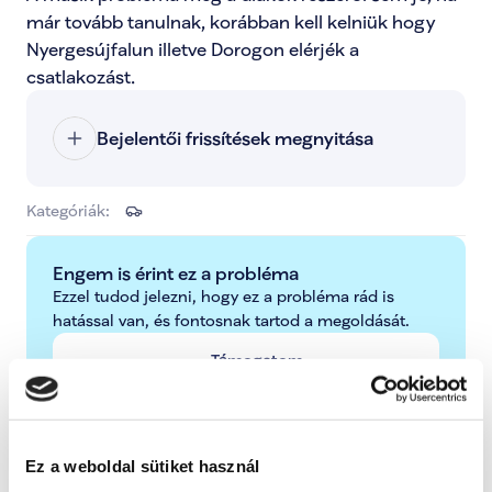
már tovább tanulnak, korábban kell kelniük hogy 
Nyergesújfalun illetve Dorogon elérjék a 
csatlakozást.
Bejelentői frissítések megnyitása
Kategóriák:
Engem is érint ez a probléma
Ezzel tudod jelezni, hogy ez a probléma rád is 
hatással van, és fontosnak tartod a megoldását.
Támogatom
További lépések a probléma kapcsán
Ez a weboldal sütiket használ