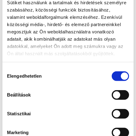
Radnai Márk
Sütiket használunk a tartalmak és hirdetések személyre
szabásához, közösségi funkciók biztosításához,
A TISZA alelnöke, Országgyűlési képviselő, 
valamint weboldalforgalmunk elemzéséhez. Ezenkívül
Kormánybiztos
közösségi média-, hirdető- és elemező partnereinkkel
Teljes állapot lista megnyitása
megosztjuk az Ön weboldalhasználatra vonatkozó
adatait, akik kombinálhatják az adatokat más olyan
A probléma megoldásához csatolt dokumentum(ok):
adatokkal, amelyeket Ön adott meg számukra vagy az
Ön által használt más szolgáltatásokból gyűjtöttek.
Hozzászóláshoz bejelentkezés szükséges
Bejelentkezés után azonnal csatlakozhatsz a 
beszélgetéshez.
Hozzájárulás
Elengedhetetlen
kiválasztása
Bejelentkezés
Beállítások
0 hozzászólás
Időrendi sorrendbe rendezve
Státusz
Statisztikai
Itt láthatod, hogy a bejelentett probléma jelenleg 
melyik szakaszban tart.
Marketing