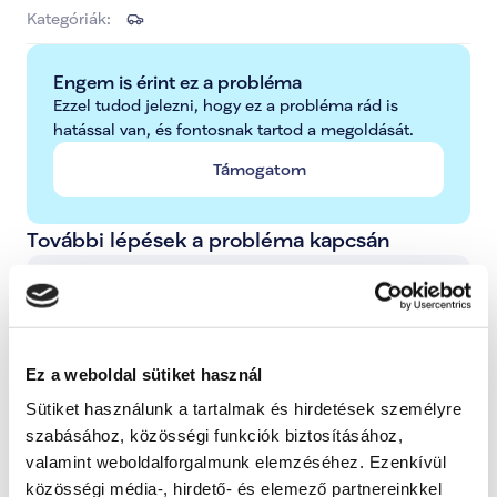
Kategóriák:
Engem is érint ez a probléma
Ezzel tudod jelezni, hogy ez a probléma rád is 
hatással van, és fontosnak tartod a megoldását.
Támogatom
További lépések a probléma kapcsán
Radnai Márk
A TISZA alelnöke, Országgyűlési képviselő, 
Kormánybiztos
Ez a weboldal sütiket használ
Teljes állapot lista megnyitása
Sütiket használunk a tartalmak és hirdetések személyre
szabásához, közösségi funkciók biztosításához,
A probléma megoldásához csatolt dokumentum(ok):
valamint weboldalforgalmunk elemzéséhez. Ezenkívül
közösségi média-, hirdető- és elemező partnereinkkel