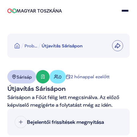
MAGYAR TOSZKÁNA
Prob…
Útjavítás Sárisápon
2 hónappal ezelőtt
Sárisáp
0
Útjavítás Sárisápon
Sárisápon a Főút félig lett megcsinálva. Az előző 
képviselő megígérte a folytatást még az idén.
Bejelentői frissítések megnyitása