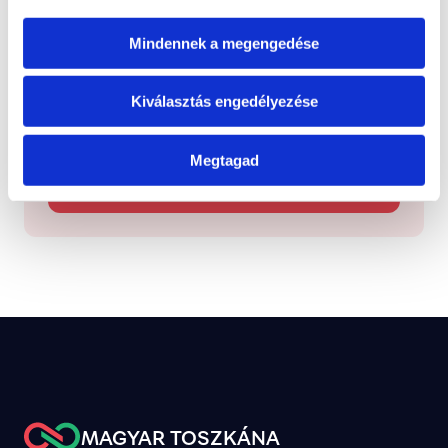
Kezelve
Típus: Mentorálva
Mindennek a megengedése
Kiválasztás engedélyezése
Jelentsd be
Jelezd nekünk, ha olyan helyi ügyet látsz, amely 
figyelmet vagy megoldást igényel.
Megtagad
Új bejelentés
MAGYAR TOSZKÁNA