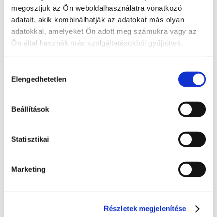
Hozzászóláshoz bejelentkezés szükséges
megosztjuk az Ön weboldalhasználatra vonatkozó
Bejelentkezés után azonnal csatlakozhatsz a 
adatait, akik kombinálhatják az adatokat más olyan
beszélgetéshez.
adatokkal, amelyeket Ön adott meg számukra vagy az
Ön által használt más szolgáltatásokból gyűjtöttek.
Bejelentkezés
Hozzájárulás
0 hozzászólás
Időrendi sorrendbe rendezve
Elengedhetetlen
kiválasztása
Státusz
Beállítások
Itt láthatod, hogy a bejelentett probléma jelenleg 
melyik szakaszban tart.
Statisztikai
Bejelentve
2026. június 24., szerda
Marketing
Folyamatban
Dolgozunk a probléma megoldásán
Részletek megjelenítése