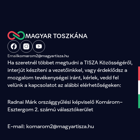
MAGYAR TOSZKÁNA
Email
komarom2@magyartisza.hu
Ha szeretnél többet megtudni a TISZA Közösségéről, 
interjút készíteni a vezetőinkkel, vagy érdeklődsz a 
mozgalom tevékenységei iránt, kérlek, vedd fel 
velünk a kapcsolatot az alábbi elérhetőségeken:
Radnai Márk országgyűlési képviselő Komárom–
Esztergom 2. számú választókerület
E-mail: komarom2@magyartisza.hu