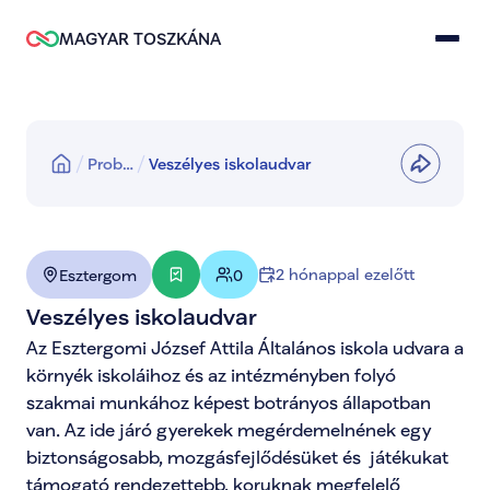
MAGYAR TOSZKÁNA
Prob…
Veszélyes iskolaudvar
2 hónappal ezelőtt
Esztergom
0
Veszélyes iskolaudvar
Az Esztergomi József Attila Általános iskola udvara a 
környék iskoláihoz és az intézményben folyó 
szakmai munkához képest botrányos állapotban 
van. Az ide járó gyerekek megérdemelnének egy 
biztonságosabb, mozgásfejlődésüket és  játékukat 
támogató rendezettebb, koruknak megfelelő 