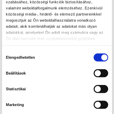
szabásához, közösségi funkciók biztosításához,
Kormánybiztos
valamint weboldalforgalmunk elemzéséhez. Ezenkívül
Teljes állapot lista megnyitása
közösségi média-, hirdető- és elemező partnereinkkel
megosztjuk az Ön weboldalhasználatra vonatkozó
A probléma megoldásához csatolt dokumentum(ok):
adatait, akik kombinálhatják az adatokat más olyan
adatokkal, amelyeket Ön adott meg számukra vagy az
Hozzászóláshoz bejelentkezés szükséges
Ön által használt más szolgáltatásokból gyűjtöttek.
Bejelentkezés után azonnal csatlakozhatsz a 
beszélgetéshez.
Hozzájárulás
Bejelentkezés
Elengedhetetlen
kiválasztása
0 hozzászólás
Időrendi sorrendbe rendezve
Beállítások
Státusz
Statisztikai
Itt láthatod, hogy a bejelentett probléma jelenleg 
melyik szakaszban tart.
Marketing
Bejelentve
2026. június 24., szerda