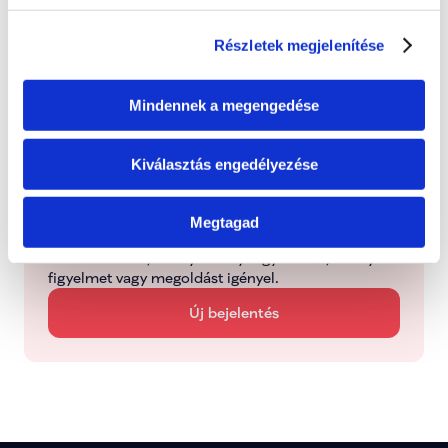
Részletek megjelenítése
Folyamatban
Dolgozunk a probléma megoldásán
Mindennek a megengedése
Kezelve
Típus: Mentorálva
Kiválasztás engedélyezése
Megtagad
Jelentsd be
Jelezd nekünk, ha olyan helyi ügyet látsz, amely 
figyelmet vagy megoldást igényel.
Új bejelentés