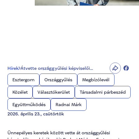
Átvette országgyűlési 
képviselői megbízólevelét 
Radnai Márk
Hírek
Átvette országgyűlési képviselői
megbízólevelét Radnai Márk
Esztergom
Országgyűlés
Megbízólevél
Közélet
Választókerület
Társadalmi párbeszéd
Együttműködés
Radnai Márk
2026. április 23., csütörtök
Ünnepélyes keretek között vette át országgyűlési 