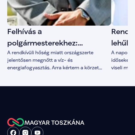
Felhívás a
Rendkí
polgármesterekhez:
lehűln
A rendkívüli hőség miatt országszerte
A napok ó
figyeljünk a víz - és
jelentősen megnőtt a víz- és
időseket, 
energiafogyasztásra a
energiafogyasztás. Arra kértem a körzet
viseli meg
polgármestereit és önkormányzatait, hogy a
kijelölt h
hőségben
legmelegebb napokon hívják fel a lakosság
hová betér
figyelmét a tudatos fogyasztásra, és ahol
indokolt, mérlegeljék az elsőfokú
vízkorlátozás bevezetését.
MAGYAR TOSZKÁNA