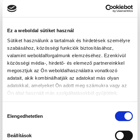
szolgálni térségünket. Az előttünk álló 
időszakban azon fogok dolgozni, hogy a 
Bezárás
helyben élők hangja minél erősebben jelenjen 
meg a döntéshozatalban” – fogalmazott.
Ez a weboldal sütiket használ
Sütiket használunk a tartalmak és hirdetések személyre
Radnai Márk szerint a választókerület sikerének egyik 
szabásához, közösségi funkciók biztosításához,
kulcsa az együttműködés. Ennek érdekében képviselőként 
nyitott és konstruktív párbeszédre törekszik a térség 
valamint weboldalforgalmunk elemzéséhez. Ezenkívül
polgármestereivel, civil szervezeteivel, intézményeivel és 
közösségi média-, hirdető- és elemező partnereinkkel
valamennyi helyi közösséggel.
megosztjuk az Ön weboldalhasználatra vonatkozó
adatait, akik kombinálhatják az adatokat más olyan
Hangsúlyozta, hogy kiemelten fontosnak tartja a 
adatokkal, amelyeket Ön adott meg számukra vagy az
társadalmi megbékélés erősítését és azokat a közös 
Ön által használt más szolgáltatásokból gyűjtöttek.
célokat, amelyek politikai nézetektől függetlenül 
összekötik a térségben élő embereket.
Hozzájárulás
A képviselő megköszönte a választók bizalmát, és 
Elengedhetetlen
kiválasztása
megerősítette: munkájának elsődleges célja továbbra is az 
lesz, hogy a Komárom-Esztergom vármegyei 2-es 
Beállítások
választókerület érdekeit következetesen és eredményesen 