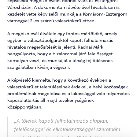
képviselői megbízólevelét Radnai Márk az Esztergomi 
Városházán. A dokumentum átvételével hivatalosan is 
kezdetét vette képviselői munkája a Komárom-Esztergom 
vármegyei 2-es számú választókerületben.
A megbízólevél átvétele egy fontos mérföldkő, amely 
egyben a választópolgároktól kapott felhatalmazás 
hivatalos megerősítését is jelenti. Radnai Márk 
hangsúlyozta, hogy a bizalommal járó felelősséget 
komolyan veszi, és munkáját a térség fejlődésének 
szolgálatában kívánja végezni.
A képviselő kiemelte, hogy a következő években a 
választókerület településeinek érdekei, a helyi közösségek 
problémáinak megoldása és a lakossággal való folyamatos 
kapcsolattartás áll majd tevékenységének 
középpontjában.
„A tőletek kapott felhatalmazás alapján, 
felelősséggel és elkötelezettséggel szeretném 