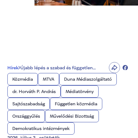
Újabb lépés a szabad és 
független közmédia felé
Hírek
Újabb lépés a szabad és független
közmédia felé
Közmédia
MTVA
Duna Médiaszolgáltató
dr. Horváth P. András
Médiatörvény
Sajtószabadság
Független közmédia
Országgyűlés
Művelődési Bizottság
Demokratikus intézmények
2026. július 2., csütörtök