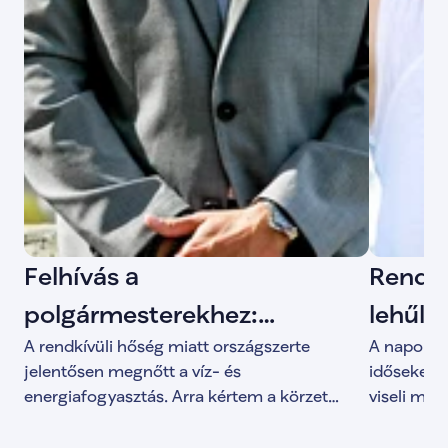
Felhívás a
Rendkí
polgármesterekhez:
lehűln
A rendkívüli hőség miatt országszerte
A napok ó
figyeljünk a víz - és
jelentősen megnőtt a víz- és
időseket, 
energiafogyasztásra a
energiafogyasztás. Arra kértem a körzet
viseli meg
polgármestereit és önkormányzatait, hogy a
kijelölt h
hőségben
legmelegebb napokon hívják fel a lakosság
hová betér