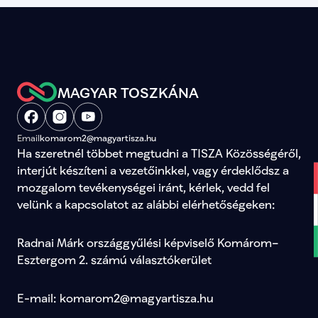
figyelmét a tudatos fogyasztásra, és ahol
indokolt, mérlegeljék az elsőfokú
vízkorlátozás bevezetését.
MAGYAR TOSZKÁNA
Email
komarom2@magyartisza.hu
Ha szeretnél többet megtudni a TISZA Közösségéről, 
interjút készíteni a vezetőinkkel, vagy érdeklődsz a 
mozgalom tevékenységei iránt, kérlek, vedd fel 
velünk a kapcsolatot az alábbi elérhetőségeken:
Radnai Márk országgyűlési képviselő Komárom–
Esztergom 2. számú választókerület
E-mail: komarom2@magyartisza.hu