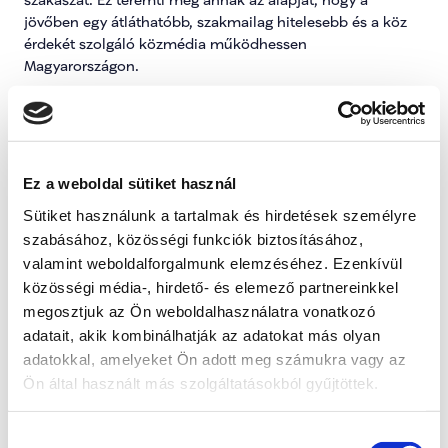
jövőben egy átláthatóbb, szakmailag hitelesebb és a köz 
érdekét szolgáló közmédia működhessen 
Magyarországon.
A végleges vezetők kiválasztása ezt követően 
nyílt 
Bezárás
pályázati eljárásban
, társadalmi párbeszédet és szakmai 
egyeztetést követően történik majd.
Ez a weboldal sütiket használ
Ez alapvető szemléletváltást jelent a korábbi gyakorlathoz 
Sütiket használunk a tartalmak és hirdetések személyre
képest. Nem az a cél, hogy egy politikai oldal embereit egy 
másik politikai oldal jelöltjei váltsák fel, hanem hogy olyan 
szabásához, közösségi funkciók biztosításához,
intézményi garanciák jöjjenek létre, amelyek hosszú távon 
valamint weboldalforgalmunk elemzéséhez. Ezenkívül
biztosítják a közmédia függetlenségét és kiegyensúlyozott 
közösségi média-, hirdető- és elemező partnereinkkel
működését.
megosztjuk az Ön weboldalhasználatra vonatkozó
adatait, akik kombinálhatják az adatokat más olyan
Ennek részeként az Országgyűlés korábban elfogadta az új 
adatokkal, amelyeket Ön adott meg számukra vagy az
médiatörvényt is, amely a közmédia felügyeletét olyan 
Ön által használt más szolgáltatásokból gyűjtöttek.
rendszerre építi, ahol 
kormánypárti, ellenzéki és 
független szakmai szereplők egyaránt részt vesznek a 
felügyeleti munkában
. Ez olyan demokratikus 
Hozzájárulás