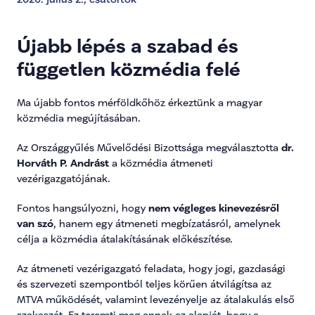
Újabb lépés a szabad és 
független közmédia felé
Ma újabb fontos mérföldkőhöz érkeztünk a magyar 
közmédia megújításában.
Az Országgyűlés Művelődési Bizottsága megválasztotta 
dr. 
Horváth P. Andrást
 a közmédia átmeneti 
vezérigazgatójának.
Fontos hangsúlyozni, hogy 
nem végleges kinevezésről 
van szó
, hanem egy átmeneti megbízatásról, amelynek 
célja a közmédia átalakításának előkészítése.
Az átmeneti vezérigazgató feladata, hogy jogi, gazdasági 
és szervezeti szempontból teljes körűen átvilágítsa az 
MTVA működését, valamint levezényelje az átalakulás első 
szakaszát. Ez teremti meg annak az alapját, hogy a 